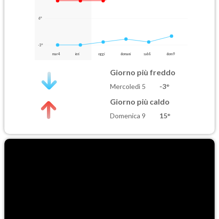
6°
-3°
mar 4
ieri
oggi
domani
sab 8
dom 9
Giorno più freddo
Mercoledì 5
-3°
Giorno più caldo
Domenica 9
15°