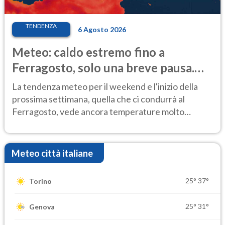
TENDENZA
6 Agosto 2026
Meteo: caldo estremo fino a
Ferragosto, solo una breve pausa.
Ecco dove
La tendenza meteo per il weekend e l'inizio della
prossima settimana, quella che ci condurrà al
Ferragosto, vede ancora temperature molto
elevate
Meteo città italiane
25°
37°
Torino
25°
31°
Genova