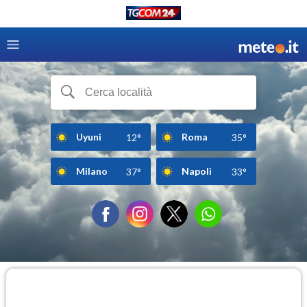
Uyuni
Roma
12°
35°
Milano
Napoli
37°
33°