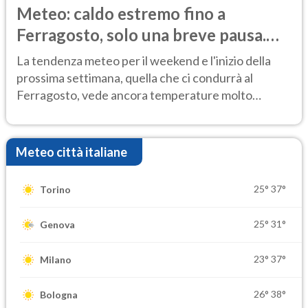
Meteo: caldo estremo fino a
Ferragosto, solo una breve pausa.
Ecco dove
La tendenza meteo per il weekend e l'inizio della
prossima settimana, quella che ci condurrà al
Ferragosto, vede ancora temperature molto
elevate
Meteo città italiane
25°
37°
Torino
25°
31°
Genova
23°
37°
Milano
26°
38°
Bologna