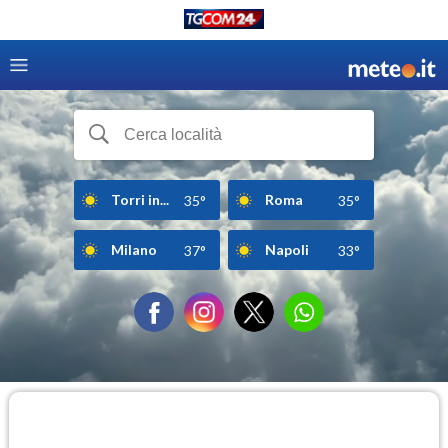
Torri in...
Roma
35°
35°
Milano
Napoli
37°
33°