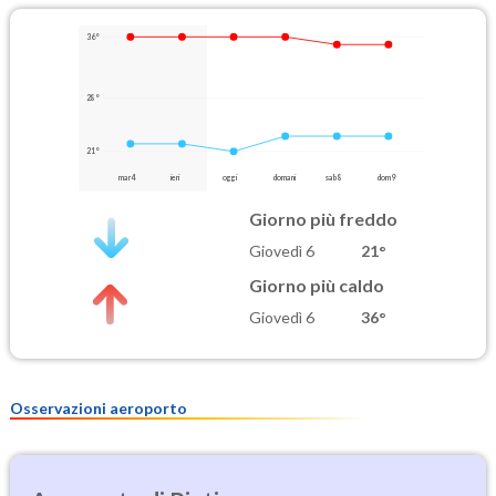
36°
28°
21°
mar 4
ieri
oggi
domani
sab 8
dom 9
Giorno più freddo
Giovedì 6
21°
Giorno più caldo
Giovedì 6
36°
Osservazioni aeroporto