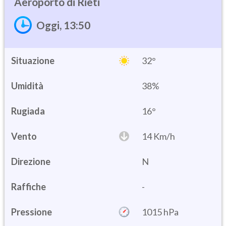
Rieti
Oggi, 13:50
Situazione
32°
Umidità
38%
16°
Vento
14 Km/h
Direzione
N
Raffiche
-
Pressione
1015 hPa