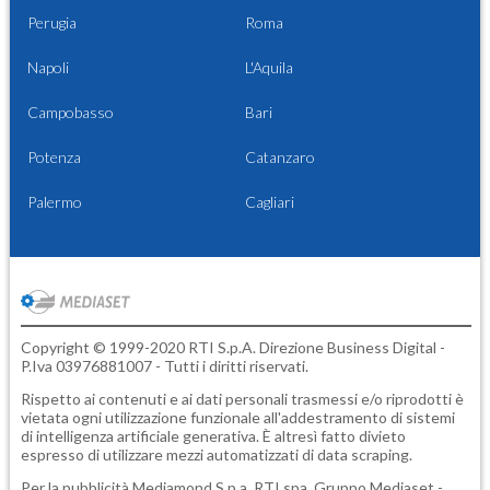
Perugia
Roma
Napoli
L'Aquila
Campobasso
Bari
Potenza
Catanzaro
Palermo
Cagliari
Copyright © 1999-2020 RTI S.p.A. Direzione Business Digital -
P.Iva 03976881007 - Tutti i diritti riservati.
Rispetto ai contenuti e ai dati personali trasmessi e/o riprodotti è
vietata ogni utilizzazione funzionale all'addestramento di sistemi
di intelligenza artificiale generativa. È altresì fatto divieto
espresso di utilizzare mezzi automatizzati di data scraping.
Per la pubblicità
Mediamond S.p.a.
RTI spa, Gruppo Mediaset -