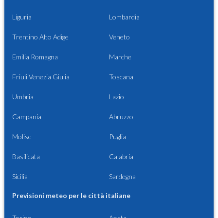
Liguria
Lombardia
Trentino Alto Adige
Veneto
Emilia Romagna
Marche
Friuli Venezia Giulia
Toscana
Umbria
Lazio
Campania
Abruzzo
Molise
Puglia
Basilicata
Calabria
Sicilia
Sardegna
Previsioni meteo per le città italiane
Torino
Aosta