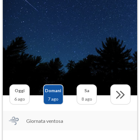
Oggi
Domani
Sa
6 ago
7 ago
8 ago
Giornata ventosa