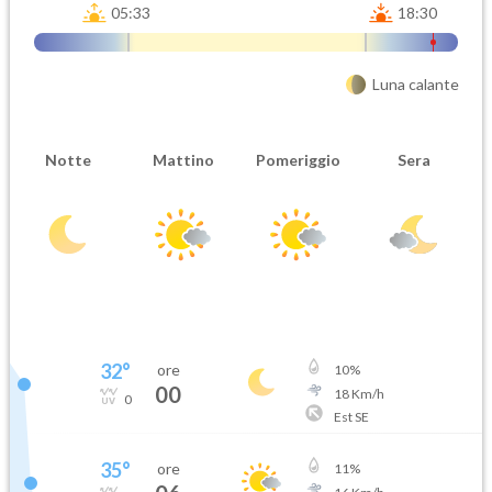
05:33
18:30
Luna calante
Notte
Mattino
Pomeriggio
Sera
32
°
ore
10
%
00
18
Km/h
0
Est SE
35
°
ore
11
%