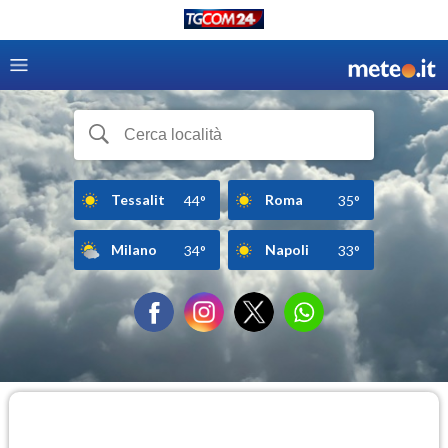
Tessalit
Roma
44°
35°
Milano
Napoli
34°
33°