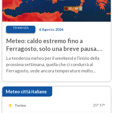
TENDENZA
6 Agosto 2026
Meteo: caldo estremo fino a
Ferragosto, solo una breve pausa.
Ecco dove
La tendenza meteo per il weekend e l'inizio della
prossima settimana, quella che ci condurrà al
Ferragosto, vede ancora temperature molto
elevate
Meteo città italiane
25°
37°
Torino