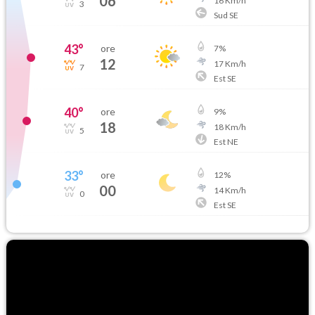
06
16
Km/h
3
Sud SE
43
°
ore
7
%
12
17
Km/h
7
Est SE
40
°
ore
9
%
18
18
Km/h
5
Est NE
33
°
ore
12
%
00
14
Km/h
0
Est SE