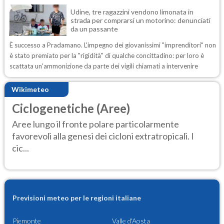
Udine, tre ragazzini vendono limonata in
strada per comprarsi un motorino: denunciati
da un passante
È successo a Pradamano. L'impegno dei giovanissimi "imprenditori" non
è stato premiato per la "rigidità" di qualche concittadino: per loro è
scattata un'ammonizione da parte dei vigili chiamati a intervenire
Wikimeteo
Ciclogenetiche (Aree)
Aree lungo il fronte polare particolarmente
favorevoli alla genesi dei cicloni extratropicali. I
cic...
Previsioni meteo per le regioni italiane
Piemonte
Valle d'Aosta