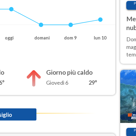
P
Met
nub
Sud
oggi
domani
dom 9
lun 10
Doma
magg
temp
sem
prev
do
Giorno più caldo
6°
Giovedì 6
29°
iglio
P