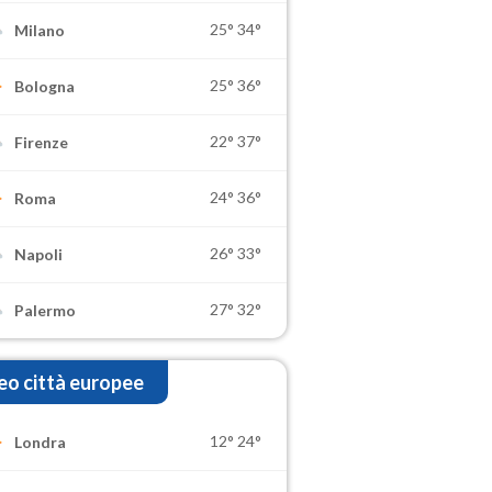
25°
34°
Milano
25°
36°
Bologna
22°
37°
Firenze
24°
36°
Roma
26°
33°
Napoli
27°
32°
Palermo
o città europee
12°
24°
Londra