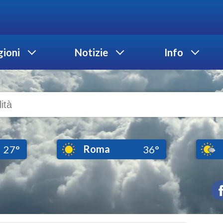
ioni
Notizie
Info
Roma
27°
36°