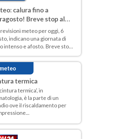
eo: calura fino a
ragosto! Breve stop al
d tra 7 e 9 agosto
revisioni meteo per oggi, 6
to, indicano una giornata di
o intenso e afosto. Breve stop
Anticiclone solo sulle regioni del
d.
imeteo
ntura termica
'cintura termica', in
matologia, è la parte di un
dio ove il riscaldamento per
pressione...