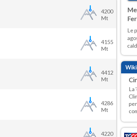
Met
4200
Mt
Fer
Nor
Le p
agos
4155
cald
Mt
all'
Nor
Wik
4412
Mt
Ci
La 
Cli
4286
pen
Mt
com
4220