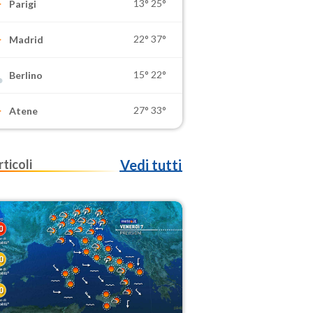
13°
25°
Parigi
22°
37°
Madrid
15°
22°
Berlino
27°
33°
Atene
rticoli
Vedi tutti