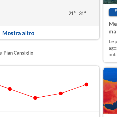
P
21°
31°
Met
mal
Mostra altro
fin
Le p
agos
-Pian Cansiglio
nubi
Cen
mol