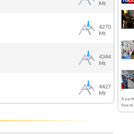
Mt
4270
Mt
4344
Mt
4427
Mt
A parti
fase d