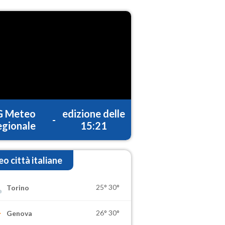
G Meteo
edizione delle
-
gionale
15:21
o città italiane
25°
30°
Torino
26°
30°
Genova