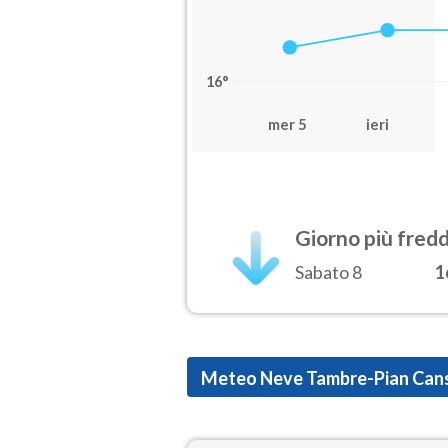
16°
mer 5
ieri
Giorno più fred
Sabato 8
1
Meteo Neve Tambre-Pian Cans