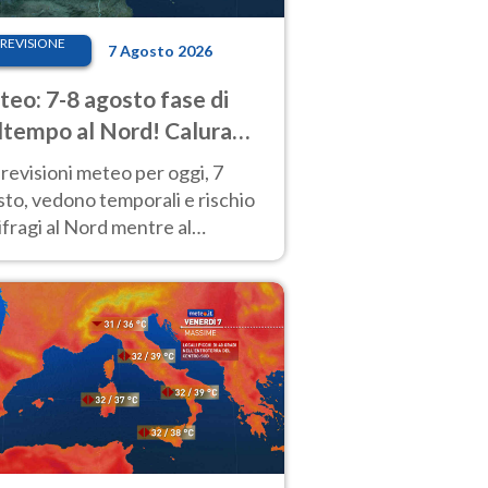
REVISIONE
7 Agosto 2026
eo: 7-8 agosto fase di
tempo al Nord! Calura
o a Ferragosto
revisioni meteo per oggi, 7
to, vedono temporali e rischio
fragi al Nord mentre al
tro-Sud sole e caldo sempre
to intenso.