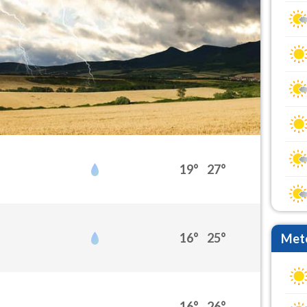
19°
27°
16°
25°
Mete
16°
26°