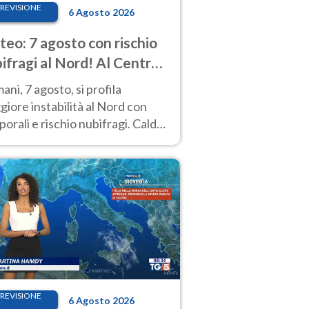
REVISIONE
6 Agosto 2026
eo: 7 agosto con rischio
ifragi al Nord! Al Centro-
 caldo estremo
ni, 7 agosto, si profila
iore instabilità al Nord con
orali e rischio nubifragi. Caldo
pre estremo al Centro-Sud. Le
isioni.
REVISIONE
6 Agosto 2026