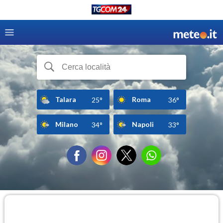
Talara
Roma
25°
36°
Milano
Napoli
34°
33°