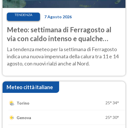
TENDENZA
7 Agosto 2026
Meteo: settimana di Ferragosto al
via con caldo intenso e qualche
temporale
La tendenza meteo per la settimana di Ferragosto
indica una nuova impennata della calura tra 11 e 14
agosto, con nuovi rialzi anche al Nord.
Meteo città italiane
25°
34°
Torino
25°
30°
Genova