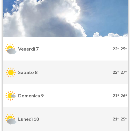
Venerdì 7
22°
25°
Sabato 8
22°
27°
Domenica 9
21°
26°
Lunedì 10
21°
25°