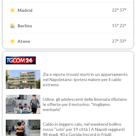
22°
37°
Madrid
15°
22°
Berlino
27°
33°
Atene
Zia e nipote trovati morti in un appartamento
nel Napoletano: ipotesi malore per il caldo
estremo
Udine, gli adolescenti della limonata rifiutano
le offerte per il motorino: "Vogliamo
meritarlo"
Caldo in leggero calo, nel weekend bollino
rosso "solo" per 19 città | A Napoli raggiunti
48 gradi, 40 a Gorizia (record in Friuli)