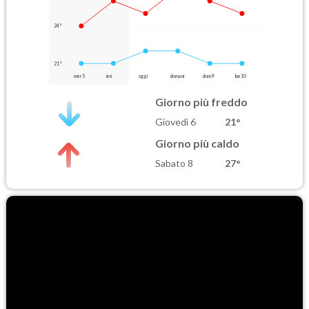
24°
21°
mer 5
ieri
oggi
domani
dom 9
lun 10
Giorno più freddo
Giovedì 6
21°
Giorno più caldo
Sabato 8
27°