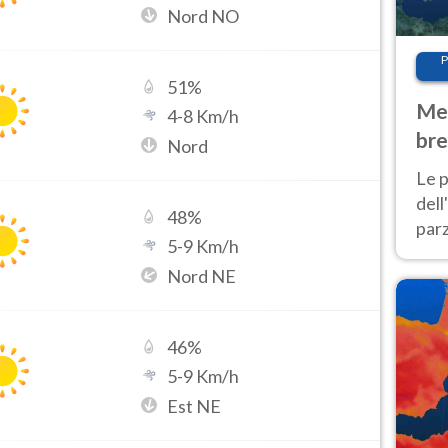
Nord NO
P
51
%
Met
4
-
8
Km/h
bre
Nord
Nor
Le p
dell
48
%
parz
5
-
9
Km/h
al 
Nord NE
40 g
46
%
5
-
9
Km/h
Est NE