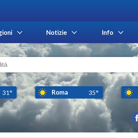
ioni
Notizie
Info
Roma
31°
35°