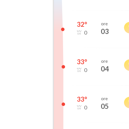
32
°
ore
03
0
33
°
ore
04
0
33
°
ore
05
0