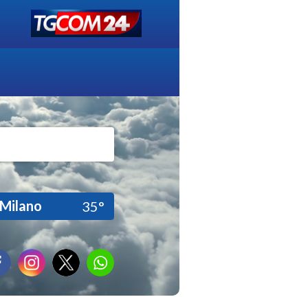
Milano
35°