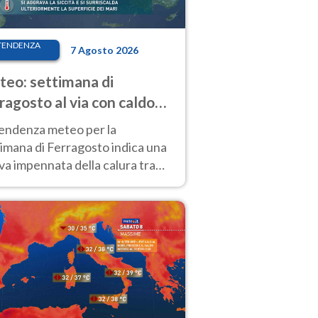
TENDENZA
7 Agosto 2026
eo: settimana di
ragosto al via con caldo
enso e qualche temporale
tendenza meteo per la
imana di Ferragosto indica una
a impennata della calura tra
 14 agosto, con nuovi rialzi
he al Nord.