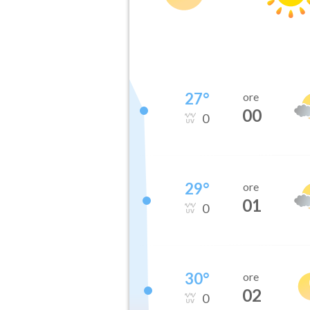
27
°
ore
00
0
29
°
ore
01
0
30
°
ore
02
0