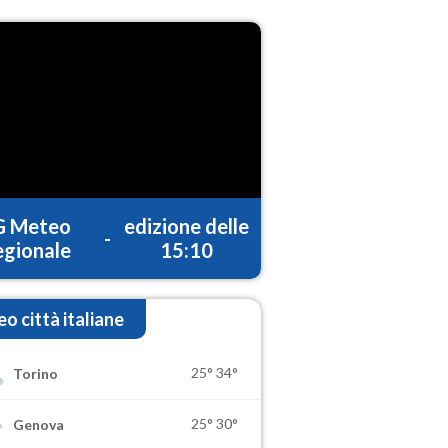
G Meteo
edizione delle
-
gionale
15:10
o città italiane
25°
34°
Torino
25°
30°
Genova