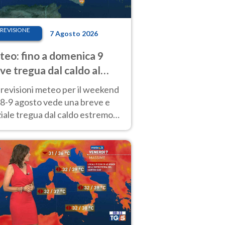
REVISIONE
7 Agosto 2026
eo: fino a domenica 9
ve tregua dal caldo al
d! Altrove calura e afa
revisioni meteo per il weekend
'8-9 agosto vede una breve e
iale tregua dal caldo estremo
Nord mentre altrove persistono
radi.