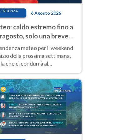
TENDENZA
6 Agosto 2026
eo: caldo estremo fino a
ragosto, solo una breve
sa. Ecco dove
tendenza meteo per il weekend
inizio della prossima settimana,
la che ci condurrà al
ragosto, vede ancora
perature molto elevate