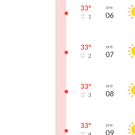
33
°
ore
06
1
33
°
ore
07
2
33
°
ore
08
3
33
°
ore
09
4