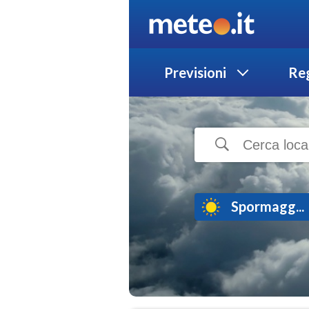
Previsioni
Reg
Spormagg...