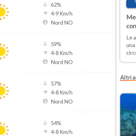
62
%
4
-
9
Km/h
Met
Nord NO
con
Le a
59
%
una 
cir
4
-
8
Km/h
del 
Nord NO
gior
Fer
Altri a
57
%
4
-
8
Km/h
Nord NO
54
%
4
-
8
Km/h