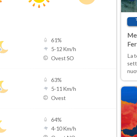
Met
61
%
Fer
5
-
12
Km/h
int
La 
Ovest SO
sett
nuov
11 e
63
%
anc
5
-
11
Km/h
Ovest
64
%
4
-
10
Km/h