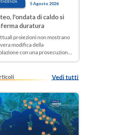
TENDENZA
5 Agosto 2026
eo, l'ondata di caldo si
ferma duratura
ttuali proiezioni non mostrano
vera modifica della
colazione con una prosecuzione
caldo fuori scala per molti
ni, compresa la settimana di
ragosto
rticoli
Vedi tutti