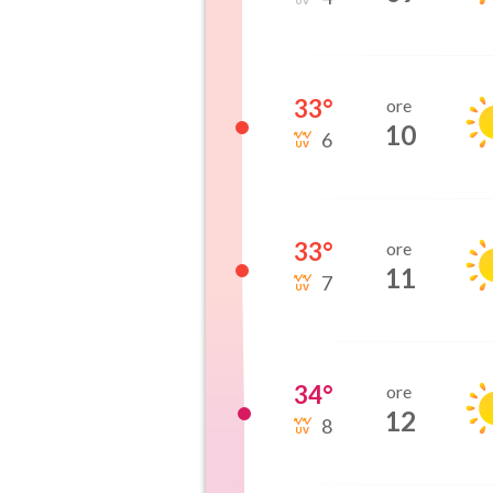
33
°
ore
10
6
33
°
ore
11
7
34
°
ore
12
8