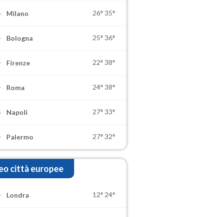
26°
35°
Milano
25°
36°
Bologna
22°
38°
Firenze
24°
38°
Roma
27°
33°
Napoli
27°
32°
Palermo
o città europee
12°
24°
Londra