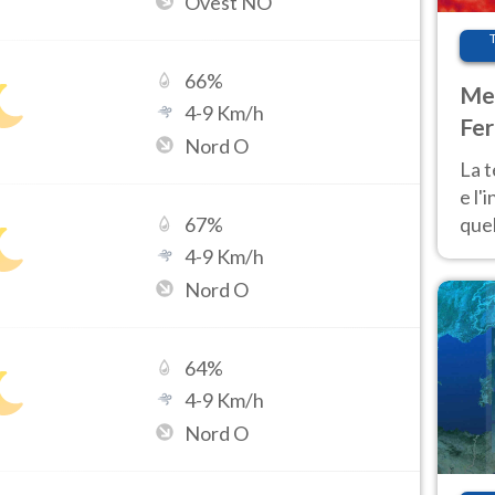
Ovest NO
66
%
Met
4
-
9
Km/h
Fer
Nord O
pau
La 
e l'
quel
67
%
Fer
4
-
9
Km/h
tem
Nord O
64
%
4
-
9
Km/h
Nord O