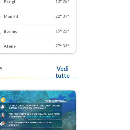
13°
25°
Parigi
22°
37°
Madrid
15°
22°
Berlino
27°
33°
Atene
e
Vedi
tutte