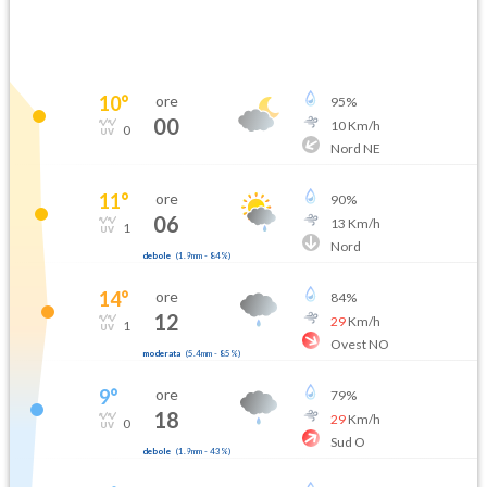
10
°
ore
95
%
00
10
Km/h
0
Nord NE
11
°
ore
90
%
06
13
Km/h
1
Nord
debole
(
1.9mm
-
84
%)
14
°
ore
84
%
12
29
Km/h
1
Ovest NO
moderata
(
5.4mm
-
85
%)
9
°
ore
79
%
18
29
Km/h
0
Sud O
debole
(
1.9mm
-
43
%)