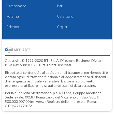
Campobasso
Bari
Potenza
Catanzaro
Palermo
Cagliari
Copyright © 1999-2020 RTI S.p.A. Direzione Business Digital -
P.Iva 03976881007 - Tutti i diritti riservati.
Rispetto ai contenuti e ai dati personali trasmessi e/o riprodotti è
vietata ogni utilizzazione funzionale all'addestramento di sistemi
di intelligenza artificiale generativa. È altresì fatto divieto
espresso di utilizzare mezzi automatizzati di data scraping.
Per la pubblicità
Mediamond S.p.a.
RTI spa, Gruppo Mediaset -
Sede legale: 00187 Roma Largo del Nazareno 8 - Cap. Soc. €
500.000.007,00 int. vers. - Registro delle Imprese di Roma,
C.F.06921720154