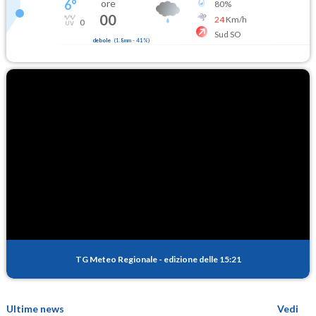
6
°
ore
80
%
00
24
Km/h
0
Sud SO
debole
(
1.8mm
-
41
%)
TG Meteo Regionale
-
edizione delle 15:21
Ultime news
Vedi