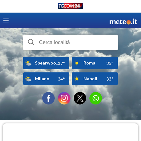
Spearwoo...
Roma
17°
35°
Milano
Napoli
34°
33°