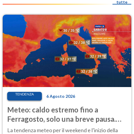
tutte
TENDENZA
6 Agosto 2026
Meteo: caldo estremo fino a
Ferragosto, solo una breve pausa.
Ecco dove
La tendenza meteo per il weekend e l'inizio della