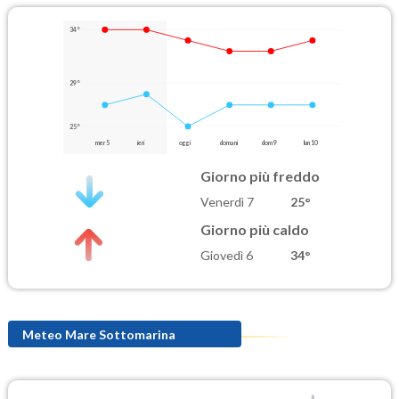
34°
29°
25°
mer 5
ieri
oggi
domani
dom 9
lun 10
Giorno più freddo
Venerdì 7
25°
Giorno più caldo
Giovedì 6
34°
Meteo Mare Sottomarina