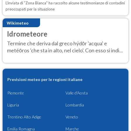
L’inviata di "Zona Bianca" ha raccolto alcune testimonianze di contadini
preoccupati per la situazione
Wikimeteo
Idrometeore
Termine che deriva dal greco hýdōr 'acqua' e
metéōros 'che sta in alto, nel cielo'. Con esso si indi...
Previsioni meteo per le regioni italiane
Piemonte
Valle d'Aosta
Liguria
Lombardia
Trentino Alto Adige
Veneto
Emilia Romagna
Marche