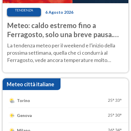
TENDENZA
6 Agosto 2026
Meteo: caldo estremo fino a
Ferragosto, solo una breve pausa.
Ecco dove
La tendenza meteo per il weekend e l'inizio della
prossima settimana, quella che ci condurrà al
Ferragosto, vede ancora temperature molto
elevate
Meteo città italiane
25°
33°
Torino
25°
30°
Genova
26°
34°
Milano