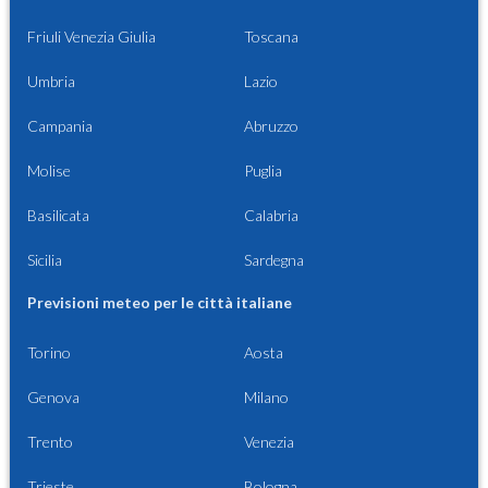
Friuli Venezia Giulia
Toscana
Umbria
Lazio
Campania
Abruzzo
Molise
Puglia
Basilicata
Calabria
Sicilia
Sardegna
Previsioni meteo per le città italiane
Torino
Aosta
Genova
Milano
Trento
Venezia
Trieste
Bologna