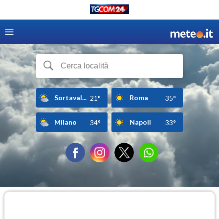
Sortaval...
Roma
21°
35°
Milano
Napoli
34°
33°