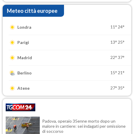
Meteo città europee
11°
24°
Londra
13°
25°
Parigi
22°
37°
Madrid
15°
21°
Berlino
27°
35°
Atene
Padova, operaio 35enne morto dopo un
malore in cantiere: sei indagati per omissione
di soccorso