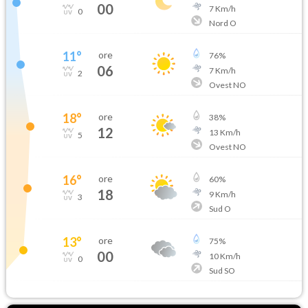
00
7
Km/h
0
Nord O
11
°
ore
76
%
06
7
Km/h
2
Ovest NO
18
°
ore
38
%
12
13
Km/h
5
Ovest NO
16
°
ore
60
%
18
9
Km/h
3
Sud O
13
°
ore
75
%
00
10
Km/h
0
Sud SO