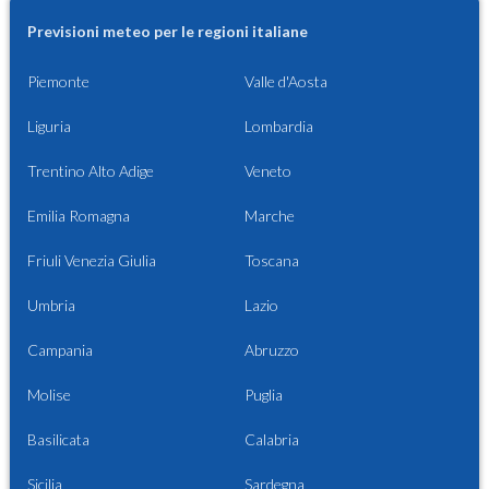
Previsioni meteo per le regioni italiane
Piemonte
Valle d'Aosta
Liguria
Lombardia
Trentino Alto Adige
Veneto
Emilia Romagna
Marche
Friuli Venezia Giulia
Toscana
Umbria
Lazio
Campania
Abruzzo
Molise
Puglia
Basilicata
Calabria
Sicilia
Sardegna