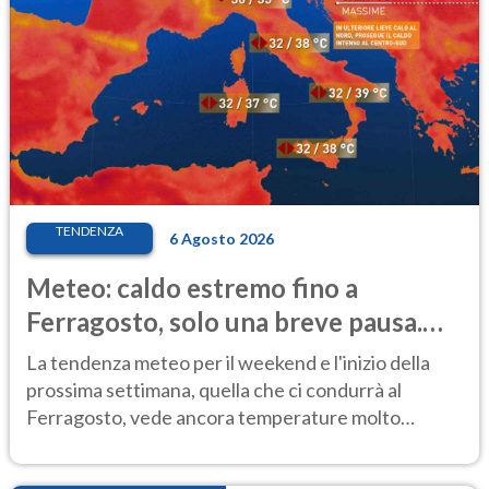
TENDENZA
6 Agosto 2026
Meteo: caldo estremo fino a
Ferragosto, solo una breve pausa.
Ecco dove
La tendenza meteo per il weekend e l'inizio della
prossima settimana, quella che ci condurrà al
Ferragosto, vede ancora temperature molto
elevate