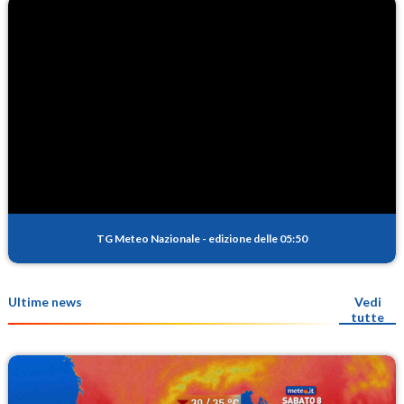
TG Meteo Nazionale
-
edizione delle 05:50
Ultime news
Vedi
tutte