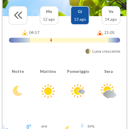
Me
Gi
Ve
12 ago
13 ago
14 ago
04:57
21:05
Luna crescente
Notte
Mattino
Pomeriggio
Sera
8
°
ore
89
%