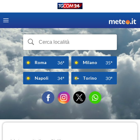
Roma
Milano
36°
35°
Napoli
Torino
34°
30°