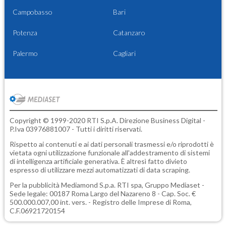
Campobasso
Bari
Potenza
Catanzaro
Palermo
Cagliari
Copyright © 1999-2020 RTI S.p.A. Direzione Business Digital -
P.Iva 03976881007 - Tutti i diritti riservati.
Rispetto ai contenuti e ai dati personali trasmessi e/o riprodotti è
vietata ogni utilizzazione funzionale all'addestramento di sistemi
di intelligenza artificiale generativa. È altresì fatto divieto
espresso di utilizzare mezzi automatizzati di data scraping.
Per la pubblicità
Mediamond S.p.a.
RTI spa, Gruppo Mediaset -
Sede legale: 00187 Roma Largo del Nazareno 8 - Cap. Soc. €
500.000.007,00 int. vers. - Registro delle Imprese di Roma,
C.F.06921720154