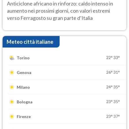
ancora protagonista
Anticiclone africano in rinforzo: caldo intenso in
aumento nei prossimi giorni, con valori estremi
verso Ferragosto su gran parte d’Italia
Meteo città italiane
22°
33°
Torino
26°
31°
Genova
24°
35°
Milano
23°
35°
Bologna
23°
37°
Firenze