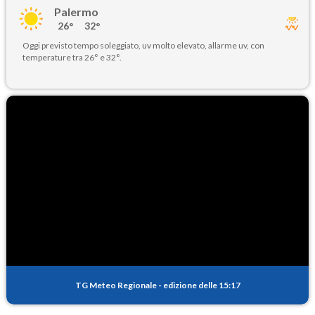
Palermo
26°
32°
Oggi previsto tempo soleggiato, uv molto elevato, allarme uv, con
temperature tra 26° e 32°.
TG Meteo Regionale
-
edizione delle 15:17