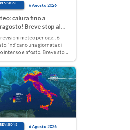
REVISIONE
6 Agosto 2026
eo: calura fino a
ragosto! Breve stop al
d tra 7 e 9 agosto
revisioni meteo per oggi, 6
to, indicano una giornata di
o intenso e afosto. Breve stop
Anticiclone solo sulle regioni del
d.
REVISIONE
6 Agosto 2026