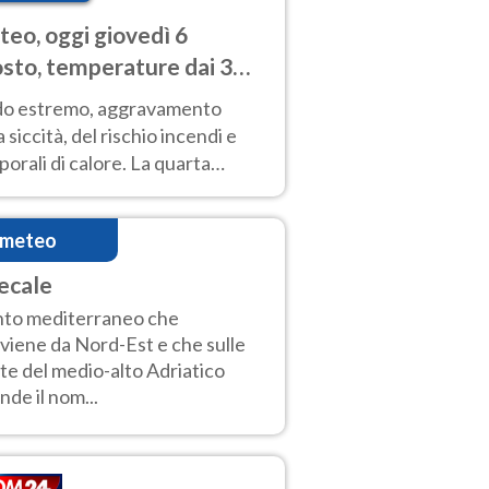
eo, oggi giovedì 6
sto, temperature dai 33
40 gradi
do estremo, aggravamento
a siccità, del rischio incendi e
orali di calore. La quarta
nsa ondata di calore non dà
gua e durerà fino Ferragosto
imeteo
ecale
to mediterraneo che
viene da Nord-Est e che sulle
te del medio-alto Adriatico
nde il nom...