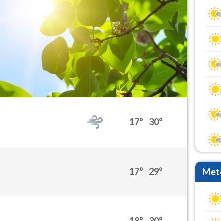
17°
30°
17°
29°
Mete
18°
30°