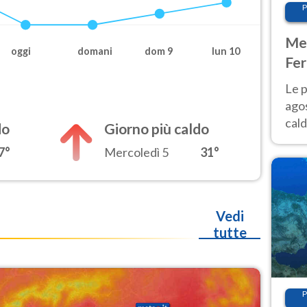
P
Met
oggi
domani
dom 9
lun 10
Fer
Nor
Le p
agos
cald
do
Giorno più caldo
all'
7°
Mercoledì 5
31°
Nor
Vedi
tutte
P