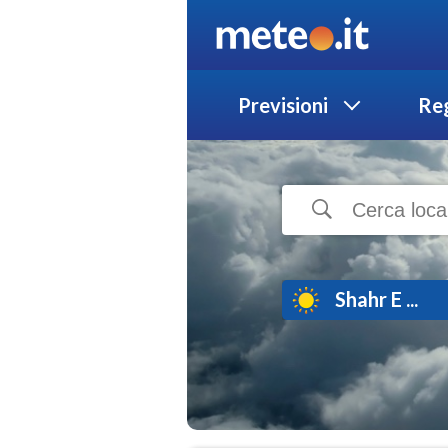
Previsioni
Reg
Shahr E ...