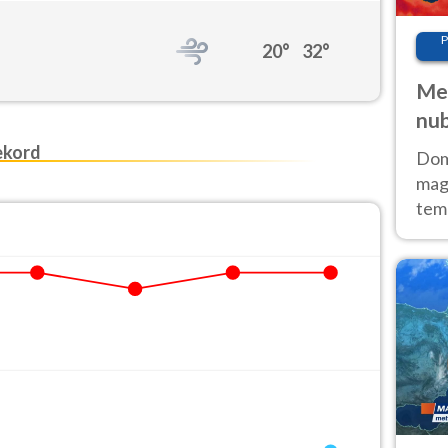
P
20°
32°
Met
nub
Sud
ekord
Doma
magg
temp
sem
prev