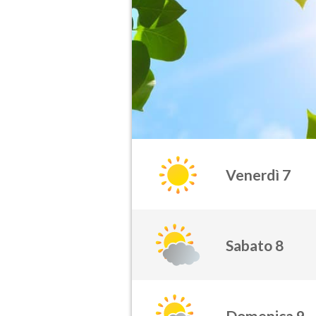
Venerdì 7
Sabato 8
Domenica 9