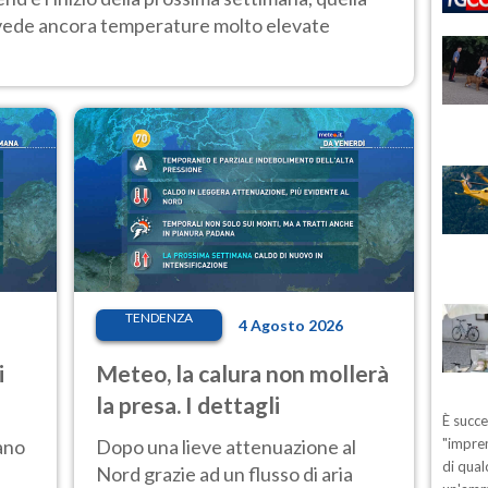
 vede ancora temperature molto elevate
TENDENZA
4 Agosto 2026
i
Meteo, la calura non mollerà
la presa. I dettagli
È succ
ano
Dopo una lieve attenuazione al
"impren
di qual
Nord grazie ad un flusso di aria