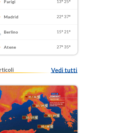
13°
25°
Parigi
22°
37°
Madrid
15°
21°
Berlino
27°
35°
Atene
rticoli
Vedi tutti