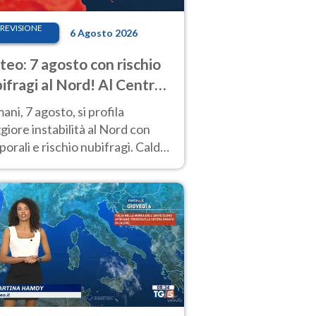
REVISIONE
6 Agosto 2026
eo: 7 agosto con rischio
ifragi al Nord! Al Centro-
 caldo estremo
ni, 7 agosto, si profila
iore instabilità al Nord con
orali e rischio nubifragi. Caldo
pre estremo al Centro-Sud. Le
isioni.