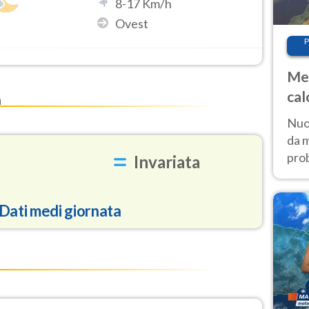
8
-
17
Km/h
Ovest
P
Met
cal
a
Nuov
da 
pro
Invariata
estr
di t
Dati medi giornata
93.1