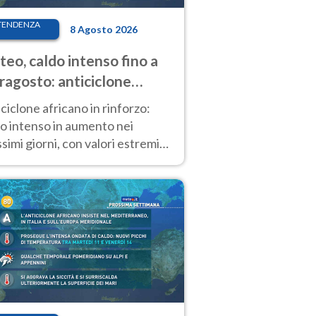
TENDENZA
8 Agosto 2026
eo, caldo intenso fino a
ragosto: anticiclone
icano ancora
ciclone africano in rinforzo:
tagonista
o intenso in aumento nei
simi giorni, con valori estremi
so Ferragosto su gran parte
alia