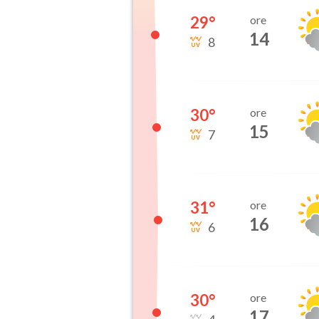
29
°
ore
14
8
30
°
ore
15
7
31
°
ore
16
6
30
°
ore
17