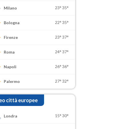
23°
35°
Milano
22°
35°
Bologna
23°
37°
Firenze
24°
37°
Roma
26°
36°
Napoli
27°
32°
Palermo
o città europee
15°
30°
Londra