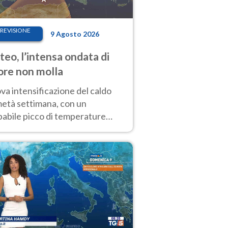
REVISIONE
9 Agosto 2026
eo, l’intensa ondata di
ore non molla
a intensificazione del caldo
metà settimana, con un
babile picco di temperature
eme, intorno ai 40°C. Sviluppo
emporali di calore