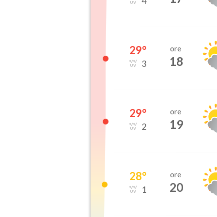
4
29
°
ore
18
3
29
°
ore
19
2
28
°
ore
20
1