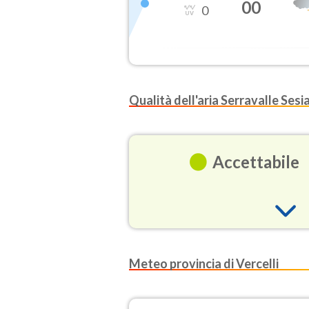
00
0
Qualità dell'aria Serravalle Sesi
Accettabile
O3
Meteo provincia di Vercelli
(Ozono)
NO2