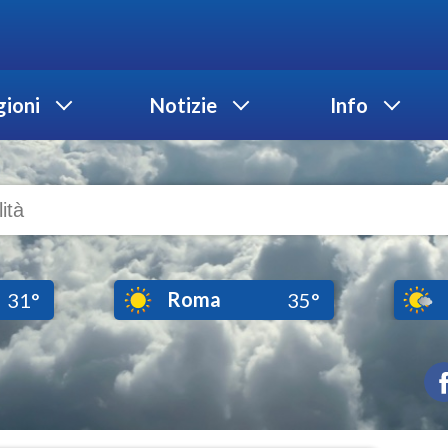
ioni
Notizie
Info
Roma
31°
35°