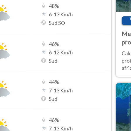
48
%
6
-
13
Km/h
Sud SO
Met
pro
46
%
6
-
12
Km/h
Cal
prot
Sud
afri
poi 
44
%
cam
7
-
13
Km/h
Sud
46
%
7
-
13
Km/h