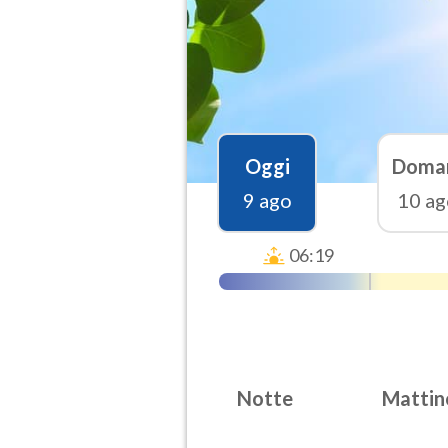
Oggi
Doma
9 ago
10 ag
06:19
Notte
Mattin