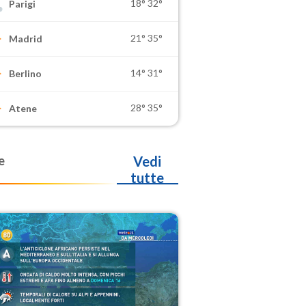
18°
32°
Parigi
21°
35°
Madrid
14°
31°
Berlino
28°
35°
Atene
e
Vedi
tutte