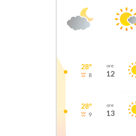
28
°
ore
12
8
28
°
ore
13
9