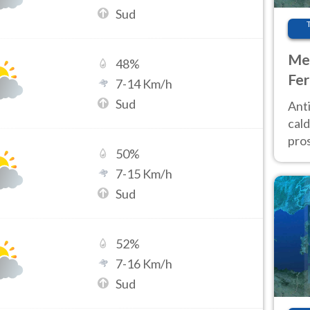
Sud
Met
48
%
Fer
7
-
14
Km/h
afr
Sud
Anti
pro
cald
pros
50
%
ver
7
-
15
Km/h
d’It
Sud
52
%
7
-
16
Km/h
Sud