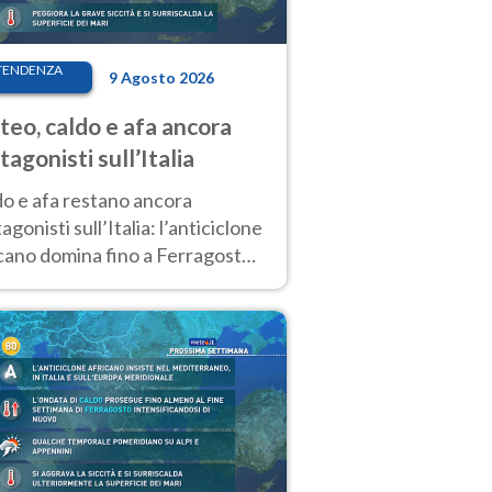
TENDENZA
9 Agosto 2026
eo, caldo e afa ancora
tagonisti sull’Italia
do e afa restano ancora
agonisti sull’Italia: l’anticiclone
cano domina fino a Ferragosto,
potrebbe arrivare un primo
biamento