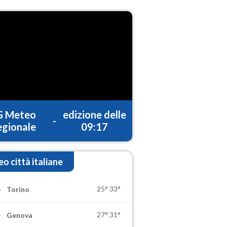
G Meteo
edizione delle
-
gionale
09:17
o città italiane
25°
33°
Torino
27°
31°
Genova