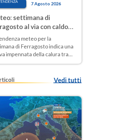
TENDENZA
7 Agosto 2026
eo: settimana di
ragosto al via con caldo
enso e qualche temporale
tendenza meteo per la
imana di Ferragosto indica una
a impennata della calura tra
 14 agosto, con nuovi rialzi
he al Nord.
rticoli
Vedi tutti