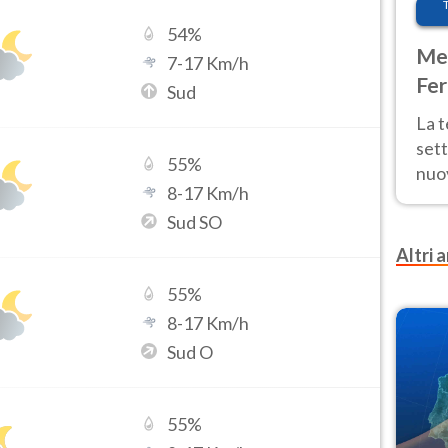
54
%
Met
7
-
17
Km/h
Fer
Sud
int
La 
sett
55
%
nuov
8
-
17
Km/h
11 e
Sud SO
anc
Altri a
55
%
8
-
17
Km/h
Sud O
55
%