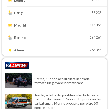
12°
22°
Londra
15°
23°
Parigi
21°
35°
Madrid
19°
26°
Berlino
26°
34°
Atene
Crema, 43enne accoltellata in strada:
fermato un giovane nordafricano
Jesolo, si tuffa dal pontile e sbatte la testa
sul fondale: muore 17enne | Tragedia anche
sul Latemar: 14enne precipita per oltre 50
metri e muore