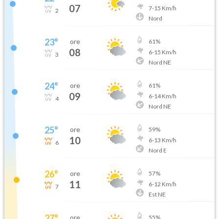
07
7
-
15
Km/h
2
Nord
23
°
ore
61
%
08
6
-
15
Km/h
3
Nord NE
24
°
ore
61
%
09
6
-
14
Km/h
4
Nord NE
25
°
ore
59
%
10
6
-
13
Km/h
6
Nord E
26
°
ore
57
%
11
6
-
12
Km/h
7
Est NE
27
°
ore
55
%