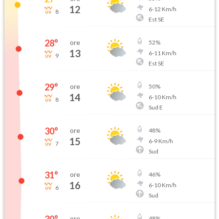
12
6
-
12
Km/h
8
Est SE
28
°
ore
52
%
13
6
-
11
Km/h
9
Est SE
29
°
ore
50
%
14
6
-
10
Km/h
8
Sud E
30
°
ore
48
%
15
6
-
9
Km/h
7
Sud
31
°
ore
46
%
16
6
-
10
Km/h
6
Sud
ore
48
%