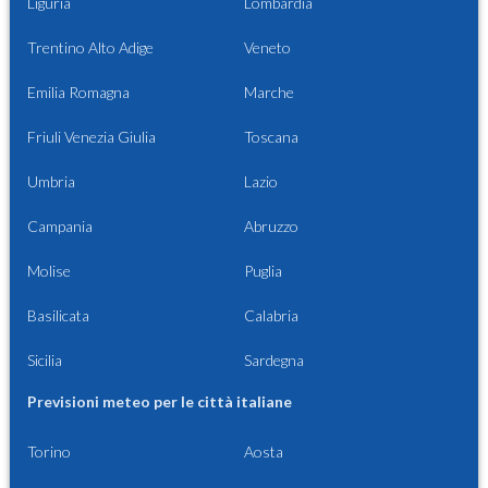
Liguria
Lombardia
Trentino Alto Adige
Veneto
Emilia Romagna
Marche
Friuli Venezia Giulia
Toscana
Umbria
Lazio
Campania
Abruzzo
Molise
Puglia
Basilicata
Calabria
Sicilia
Sardegna
Previsioni meteo per le città italiane
Torino
Aosta