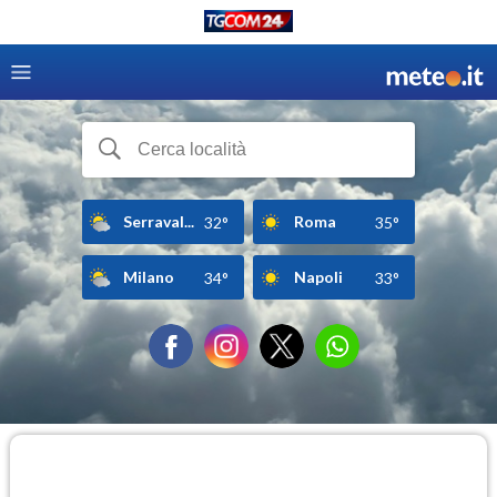
Serraval...
Roma
32°
35°
Milano
Napoli
34°
33°