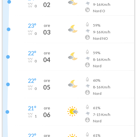
02
9
-
16
Km/h
0
Nord O
23
°
ore
59
%
03
9
-
16
Km/h
0
Nord NO
22
°
ore
59
%
04
8
-
16
Km/h
0
Nord
22
°
ore
60
%
05
8
-
16
Km/h
0
Nord
21
°
ore
61
%
06
7
-
15
Km/h
1
Nord
22
°
ore
61
%