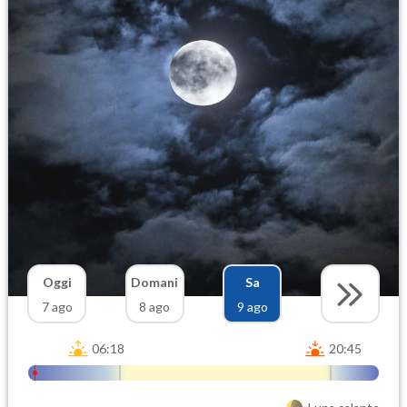
Oggi
Domani
Sa
7 ago
8 ago
9 ago
06:18
20:45