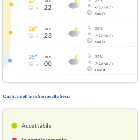
27
°
ore
57
%
22
6
-
15
Km/h
0
Sud O
26
°
ore
58
%
23
7
-
15
Km/h
0
Sud O
25
°
ore
59
%
00
7
-
16
Km/h
0
Ovest
Qualità dell'aria Serravalle Sesia
Accettabile