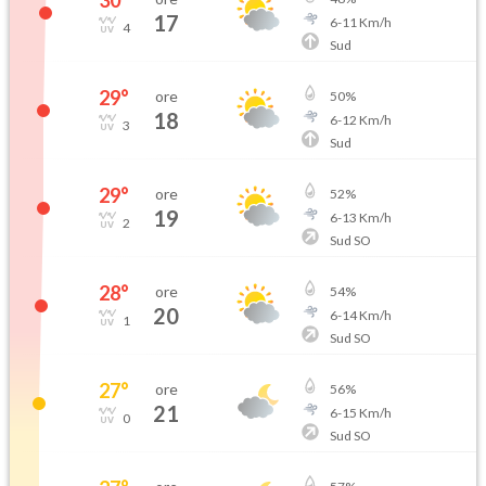
30
°
17
6
-
11
Km/h
4
Sud
29
°
ore
50
%
18
6
-
12
Km/h
3
Sud
29
°
ore
52
%
19
6
-
13
Km/h
2
Sud SO
28
°
ore
54
%
20
6
-
14
Km/h
1
Sud SO
27
°
ore
56
%
21
6
-
15
Km/h
0
Sud SO