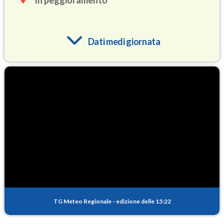
In peggioramento
Dati medi giornata
O3
93.0
(Ozono)
NO2
2.6
(Diossido di azoto)
SO2
0.5
(Anidride solforosa)
PM10
11.3
(Materia particolata)
TG Meteo Regionale
-
edizione delle 15:22
PM25