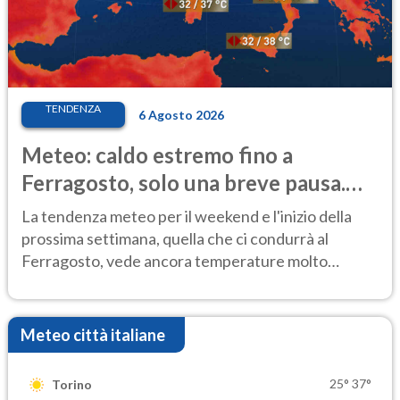
TENDENZA
6 Agosto 2026
Meteo: caldo estremo fino a
Ferragosto, solo una breve pausa.
Ecco dove
La tendenza meteo per il weekend e l'inizio della
prossima settimana, quella che ci condurrà al
Ferragosto, vede ancora temperature molto
elevate
Meteo città italiane
25°
37°
Torino