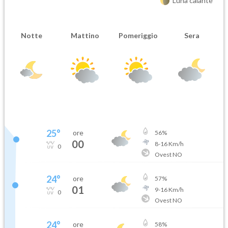
Luna calante
Notte
Mattino
Pomeriggio
Sera
25
°
ore
56
%
00
8
-
16
Km/h
0
Ovest NO
24
°
ore
57
%
01
9
-
16
Km/h
0
Ovest NO
24
°
ore
58
%