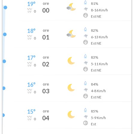
19
°
ore
81
%
00
8
-
16
Km/h
0
Est NE
18
°
ore
82
%
01
6
-
13
Km/h
0
Est NE
17
°
ore
83
%
02
5
-
11
Km/h
0
Est NE
16
°
ore
84
%
03
4
-
8
Km/h
0
Est NE
15
°
ore
85
%
04
5
-
9
Km/h
0
Est