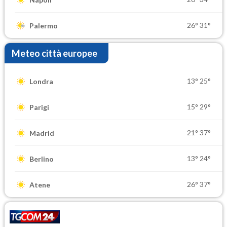
26°
31°
Palermo
Meteo città europee
13°
25°
Londra
15°
29°
Parigi
21°
37°
Madrid
13°
24°
Berlino
26°
37°
Atene