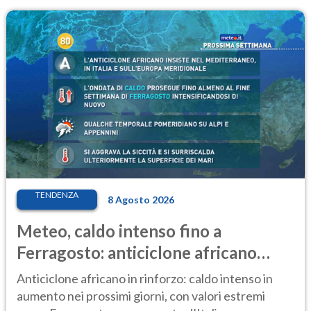
TENDENZA
8 Agosto 2026
Meteo, caldo intenso fino a
Ferragosto: anticiclone africano
ancora protagonista
Anticiclone africano in rinforzo: caldo intenso in
aumento nei prossimi giorni, con valori estremi