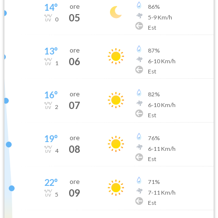
14
°
ore
86
%
05
5
-
9
Km/h
0
Est
13
°
ore
87
%
06
6
-
10
Km/h
1
Est
16
°
ore
82
%
07
6
-
10
Km/h
2
Est
19
°
ore
76
%
08
6
-
11
Km/h
4
Est
22
°
ore
71
%
09
7
-
11
Km/h
5
Est