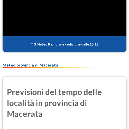
SO2
0.5
(Anidride solforosa)
PM10
13.9
(Materia particolata)
TG Meteo Regionale
-
edizione delle 15:12
PM25
9.2
(Materia particolata)
Meteo provincia di Macerata
Previsioni del tempo delle
località in provincia di
Macerata