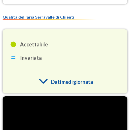
Qualità dell'aria Serravalle di Chienti
Accettabile
Invariata
Dati medi giornata
O3
90.1
(Ozono)
NO2
1.4
(Diossido di azoto)