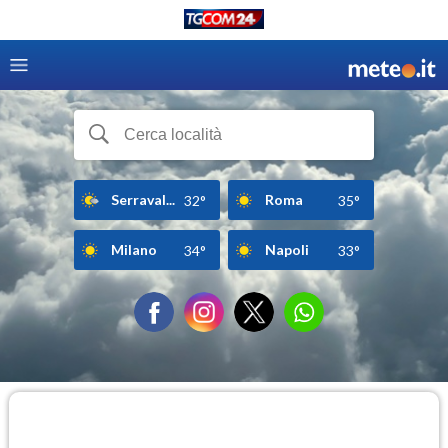
Serraval...
Roma
32°
35°
Milano
Napoli
34°
33°