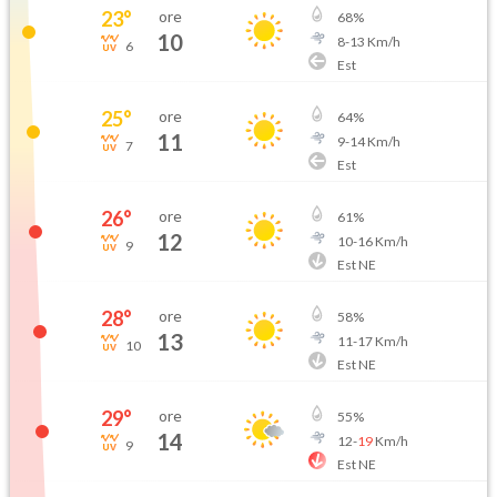
23
°
ore
68
%
10
8
-
13
Km/h
6
Est
25
°
ore
64
%
11
9
-
14
Km/h
7
Est
26
°
ore
61
%
12
10
-
16
Km/h
9
Est NE
28
°
ore
58
%
13
11
-
17
Km/h
10
Est NE
29
°
ore
55
%
14
12
-
19
Km/h
9
Est NE