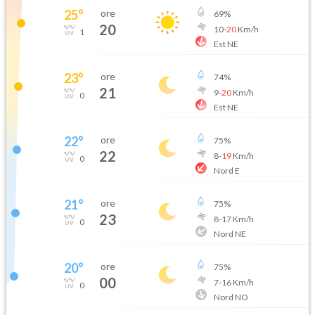
25
°
ore
69
%
20
10
-
20
Km/h
1
Est NE
23
°
ore
74
%
21
9
-
20
Km/h
0
Est NE
22
°
ore
75
%
22
8
-
19
Km/h
0
Nord E
21
°
ore
75
%
23
8
-
17
Km/h
0
Nord NE
20
°
ore
75
%
00
7
-
16
Km/h
0
Nord NO