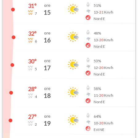
31
°
ore
51
%
15
13
-
21
Km/h
7
Nord E
32
°
ore
48
%
16
13
-
20
Km/h
6
Nord E
30
°
ore
53
%
17
12
-
20
Km/h
5
Nord E
28
°
ore
58
%
18
11
-
20
Km/h
4
Nord E
27
°
ore
64
%
19
10
-
20
Km/h
2
Est NE