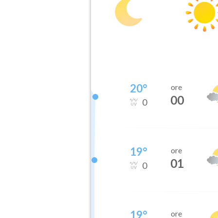
20
°
ore
00
0
19
°
ore
01
0
19
°
ore