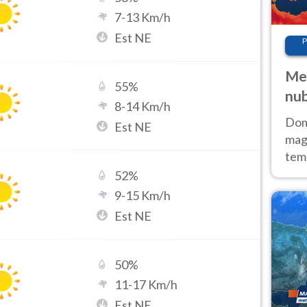
7
-
13
Km/h
Est NE
P
Met
55
%
nub
8
-
14
Km/h
Sud
Doma
Est NE
magg
temp
sem
52
%
prev
9
-
15
Km/h
Est NE
50
%
11
-
17
Km/h
Est NE