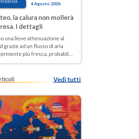
TENDENZA
4 Agosto 2026
eo, la calura non mollerà
presa. I dettagli
o una lieve attenuazione al
 grazie ad un flusso di aria
germente più fresca, probabile
o rinforzo dell’anticiclone
icano entro Ferragosto
rticoli
Vedi tutti