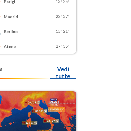
13°
25°
Parigi
22°
37°
Madrid
15°
21°
Berlino
27°
35°
Atene
e
Vedi
tutte