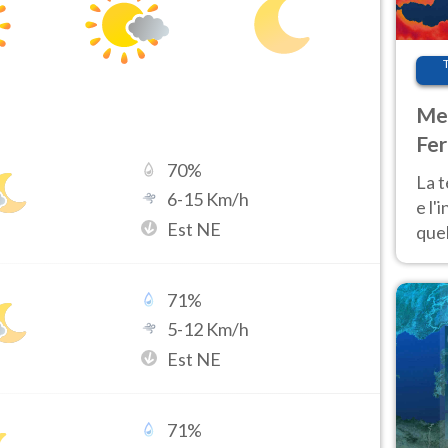
Met
Fer
70
%
pau
La 
6
-
15
Km/h
e l'
Est NE
quel
Fer
tem
71
%
5
-
12
Km/h
Est NE
71
%