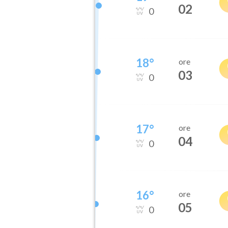
02
0
18
°
ore
03
0
17
°
ore
04
0
16
°
ore
05
0