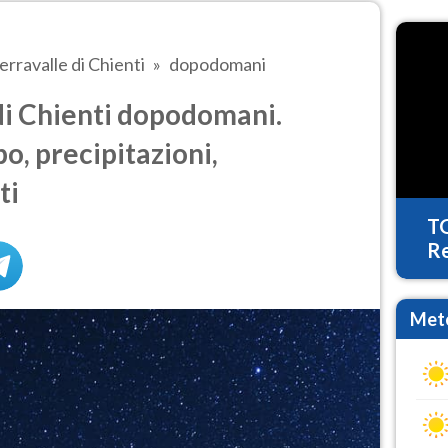
erravalle di Chienti
dopodomani
di Chienti dopodomani.
o, precipitazioni,
ti
T
Re
Mete