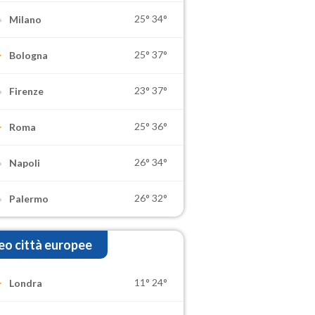
25°
34°
Milano
25°
37°
Bologna
23°
37°
Firenze
25°
36°
Roma
26°
34°
Napoli
26°
32°
Palermo
o città europee
11°
24°
Londra