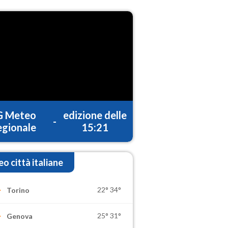
G Meteo
edizione delle
-
gionale
15:21
o città italiane
22°
34°
Torino
25°
31°
Genova