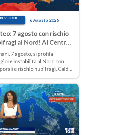
REVISIONE
6 Agosto 2026
eo: 7 agosto con rischio
ifragi al Nord! Al Centro-
 caldo estremo
ni, 7 agosto, si profila
iore instabilità al Nord con
orali e rischio nubifragi. Caldo
pre estremo al Centro-Sud. Le
isioni.