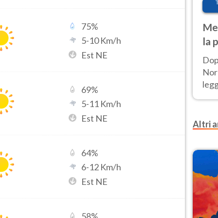
75
%
Met
5
-
10
Km/h
la 
Est NE
Dop
Nord
leg
69
%
nuov
5
-
11
Km/h
afr
Est NE
Altri a
64
%
6
-
12
Km/h
Est NE
58
%