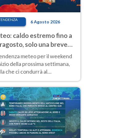
TENDENZA
6 Agosto 2026
eo: caldo estremo fino a
ragosto, solo una breve
sa. Ecco dove
tendenza meteo per il weekend
inizio della prossima settimana,
la che ci condurrà al
ragosto, vede ancora
perature molto elevate