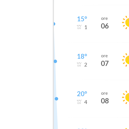
15
°
ore
06
1
18
°
ore
07
2
20
°
ore
08
4