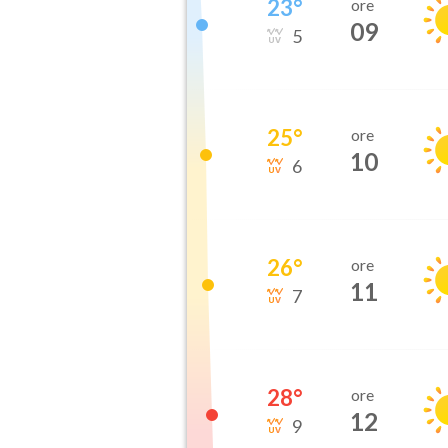
23
°
ore
09
5
25
°
ore
10
6
26
°
ore
11
7
28
°
ore
12
9