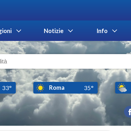
ioni
Notizie
Info
Roma
33°
35°