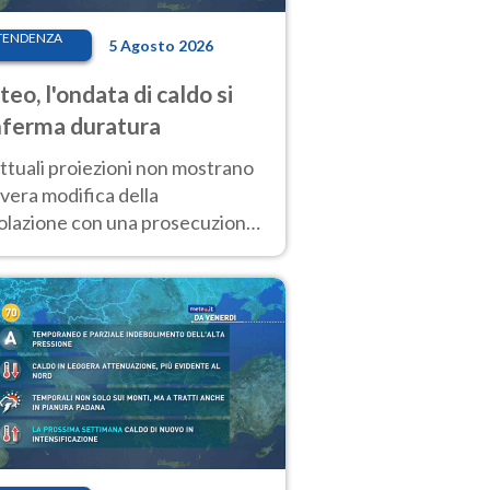
TENDENZA
5 Agosto 2026
eo, l'ondata di caldo si
ferma duratura
ttuali proiezioni non mostrano
vera modifica della
colazione con una prosecuzione
caldo fuori scala per molti
ni, compresa la settimana di
ragosto