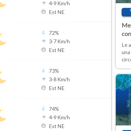
4
-
9
Km/h
Est NE
Met
72
%
con
3
-
7
Km/h
Le a
Est NE
una 
cir
del 
73
%
gior
3
-
8
Km/h
Fer
Est NE
74
%
4
-
9
Km/h
Est NE