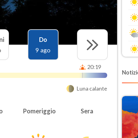
ni
Do
o
9 ago
20:19
Notizi
Luna calante
o
Pomeriggio
Sera