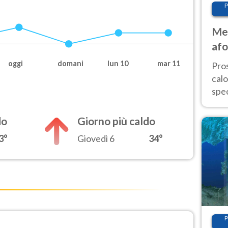
P
Met
afo
tem
oggi
domani
lun 10
mar 11
Pro
cal
spec
Sud.
are
do
Giorno più caldo
3°
Giovedì 6
34°
P