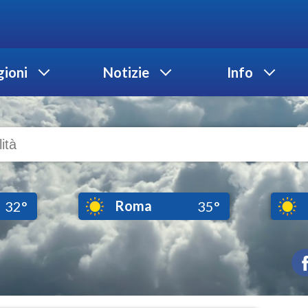
ioni
Notizie
Info
Roma
32°
35°