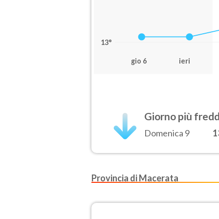
13°
gio 6
ieri
Giorno più fred
Domenica 9
1
Provincia di Macerata