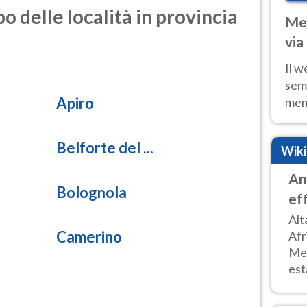
o delle località in provincia
Met
via
cal
Il w
sem
Apiro
ment
fino
calo
Belforte del ...
Wik
An
Bolognola
ef
Alt
Camerino
Afr
Med
est