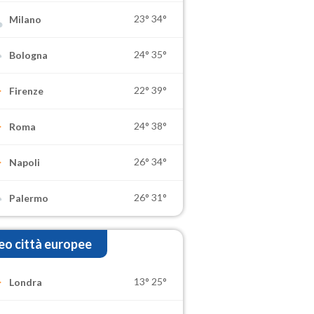
23°
34°
Milano
24°
35°
Bologna
22°
39°
Firenze
24°
38°
Roma
26°
34°
Napoli
26°
31°
Palermo
o città europee
13°
25°
Londra