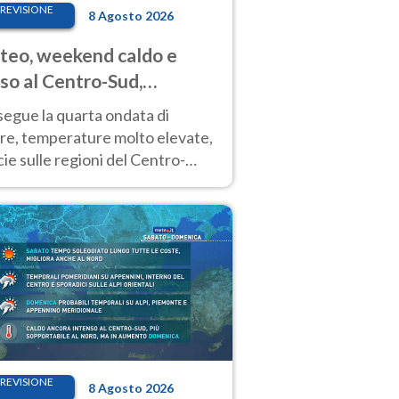
REVISIONE
8 Agosto 2026
eo, weekend caldo e
so al Centro-Sud,
porali sui rilievi
segue la quarta ondata di
ore, temperature molto elevate,
ie sulle regioni del Centro-
 Nuovi temporali di calore sulle
e montuose
REVISIONE
8 Agosto 2026