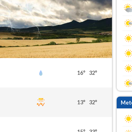
16°
32°
13°
32°
Mete
15°
33°