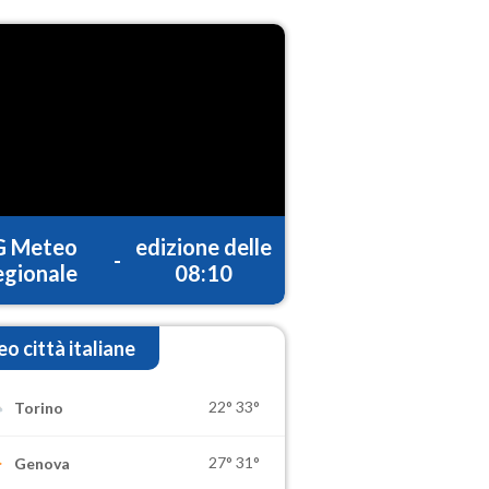
G Meteo
edizione delle
-
gionale
08:10
o città italiane
22°
33°
Torino
27°
31°
Genova