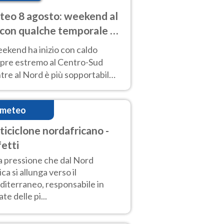
eo 8 agosto: weekend al
 con qualche temporale e
do estremo al Centro-Sud
eekend ha inizio con caldo
pre estremo al Centro-Sud
re al Nord è più sopportabile
 a domenica 9. Temporali di
re sui rilievi.
imeteo
ticiclone nordafricano -
fetti
a pressione che dal Nord
ica si allunga verso il
iterraneo, responsabile in
ate delle pi...