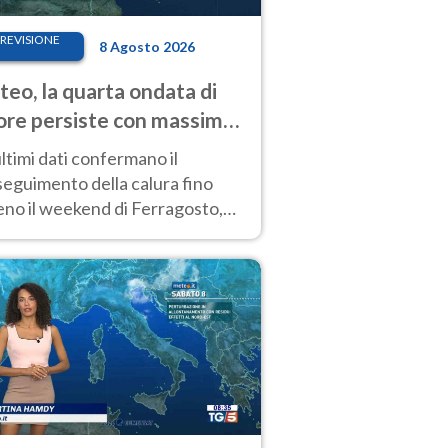
REVISIONE
8 Agosto 2026
eo, la quarta ondata di
ore persiste con massime
pre molto elevate
ultimi dati confermano il
eguimento della calura fino
eno il weekend di Ferragosto,
 tendenza a una nuova
nsificazione prossima
timana