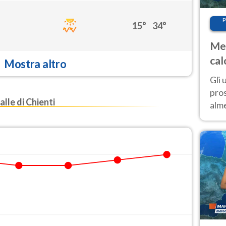
P
15°
34°
Met
cal
Mostra altro
sem
Gli 
pros
le di Chienti
alm
con
inte
set