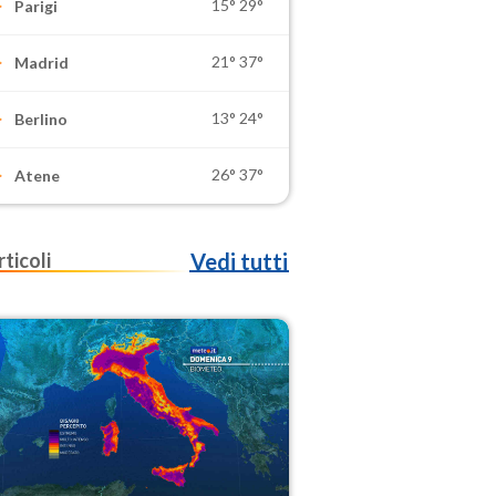
15°
29°
Parigi
21°
37°
Madrid
13°
24°
Berlino
26°
37°
Atene
rticoli
Vedi tutti