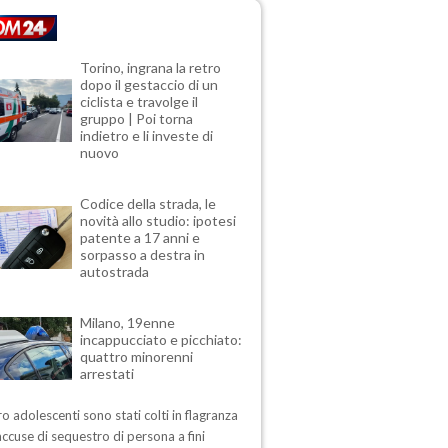
Torino, ingrana la retro
dopo il gestaccio di un
ciclista e travolge il
gruppo | Poi torna
indietro e li investe di
nuovo
Codice della strada, le
novità allo studio: ipotesi
patente a 17 anni e
sorpasso a destra in
autostrada
Milano, 19enne
incappucciato e picchiato:
quattro minorenni
arrestati
ro adolescenti sono stati colti in flagranza
accuse di sequestro di persona a fini