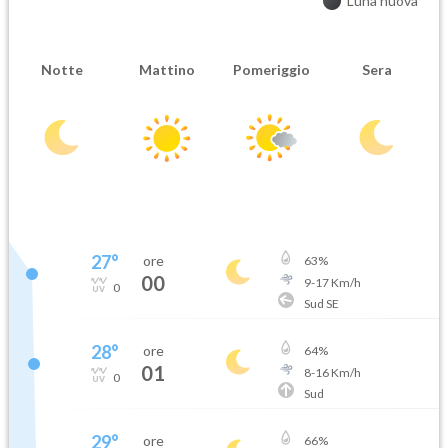
Luna nuova
Notte
Mattino
Pomeriggio
Sera
27
°
ore
63
%
00
9
-
17
Km/h
0
Sud SE
28
°
ore
64
%
01
8
-
16
Km/h
0
Sud
29
°
ore
66
%