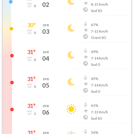
02
8
-
15
Km/h
0
Sud SO
30
°
ore
67
%
03
7
-
15
Km/h
0
Ovest SO
31
°
ore
69
%
04
7
-
14
Km/h
0
Sud O
31
°
ore
65
%
05
7
-
14
Km/h
0
Sud O
31
°
ore
61
%
06
7
-
13
Km/h
1
Sud SO
31
°
ore
56
%