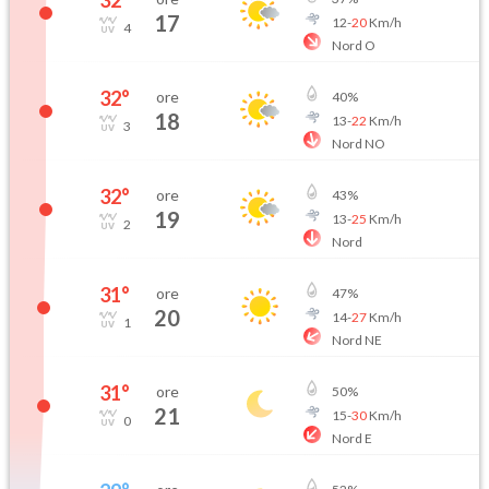
32
°
17
12
-
20
Km/h
4
Nord O
32
°
ore
40
%
18
13
-
22
Km/h
3
Nord NO
32
°
ore
43
%
19
13
-
25
Km/h
2
Nord
31
°
ore
47
%
20
14
-
27
Km/h
1
Nord NE
31
°
ore
50
%
21
15
-
30
Km/h
0
Nord E