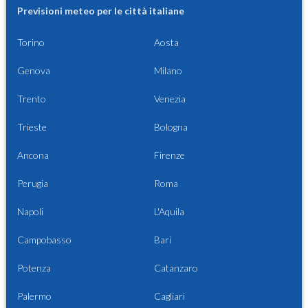
Previsioni meteo per le città italiane
Torino
Aosta
Genova
Milano
Trento
Venezia
Trieste
Bologna
Ancona
Firenze
Perugia
Roma
Napoli
L'Aquila
Campobasso
Bari
Potenza
Catanzaro
Palermo
Cagliari