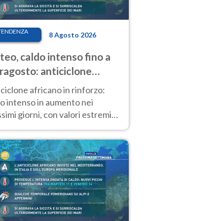
TENDENZA
8 Agosto 2026
eo, caldo intenso fino a
ragosto: anticiclone
icano ancora
ciclone africano in rinforzo:
tagonista
o intenso in aumento nei
simi giorni, con valori estremi
so Ferragosto su gran parte
alia