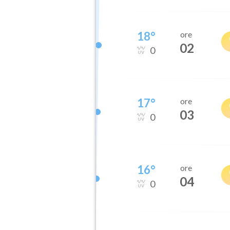
18
°
ore
02
0
17
°
ore
03
0
16
°
ore
04
0