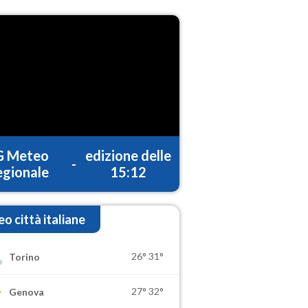
G Meteo
edizione delle
-
gionale
15:12
o città italiane
26°
31°
Torino
27°
32°
Genova