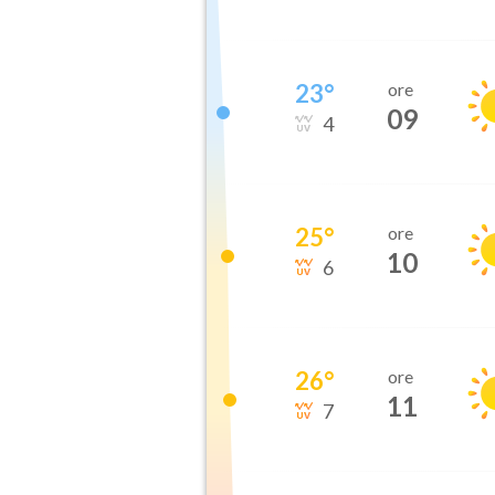
23
°
ore
09
4
25
°
ore
10
6
26
°
ore
11
7