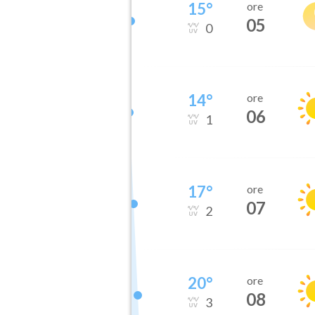
15
°
ore
05
0
14
°
ore
06
1
17
°
ore
07
2
20
°
ore
08
3