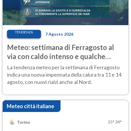
TENDENZA
7 Agosto 2026
Meteo: settimana di Ferragosto al
via con caldo intenso e qualche
temporale
La tendenza meteo per la settimana di Ferragosto
indica una nuova impennata della calura tra 11 e 14
agosto, con nuovi rialzi anche al Nord.
Meteo città italiane
25°
34°
Torino