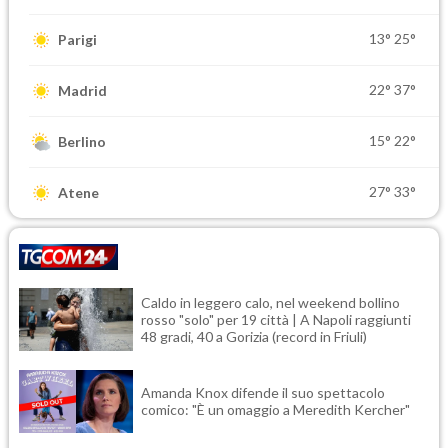
13°
25°
Parigi
22°
37°
Madrid
15°
22°
Berlino
27°
33°
Atene
Caldo in leggero calo, nel weekend bollino
rosso "solo" per 19 città | A Napoli raggiunti
48 gradi, 40 a Gorizia (record in Friuli)
Amanda Knox difende il suo spettacolo
comico: "È un omaggio a Meredith Kercher"