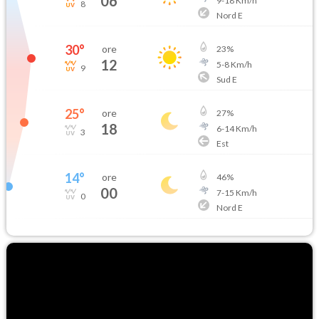
06
9
-
18
Km/h
8
Nord E
30
°
ore
23
%
12
5
-
8
Km/h
9
Sud E
25
°
ore
27
%
18
6
-
14
Km/h
3
Est
14
°
ore
46
%
00
7
-
15
Km/h
0
Nord E