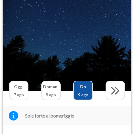
Oggi
Domani
Do
7 ago
8 ago
9 ago
Sole forte al pomeriggio