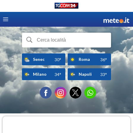
Senec
Roma
30°
36°
Milano
Napoli
34°
33°