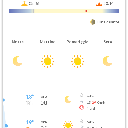
05:36
20:14
Luna calante
Notte
Mattino
Pomeriggio
Sera
13
°
ore
64
%
00
13
-
29
Km/h
0
Nord
19
°
ore
54
%