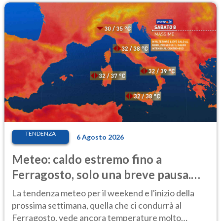
TENDENZA
6 Agosto 2026
Meteo: caldo estremo fino a
Ferragosto, solo una breve pausa.
Ecco dove
La tendenza meteo per il weekend e l'inizio della
prossima settimana, quella che ci condurrà al
Ferragosto, vede ancora temperature molto