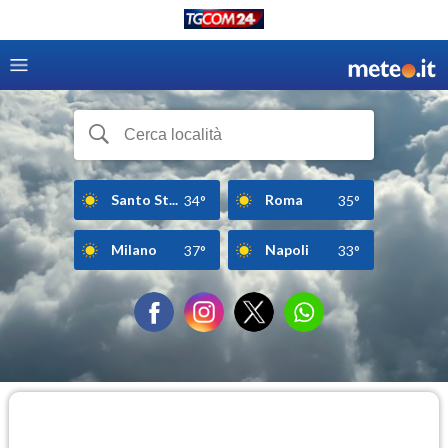
Santo St...
Roma
34°
35°
Milano
Napoli
37°
33°