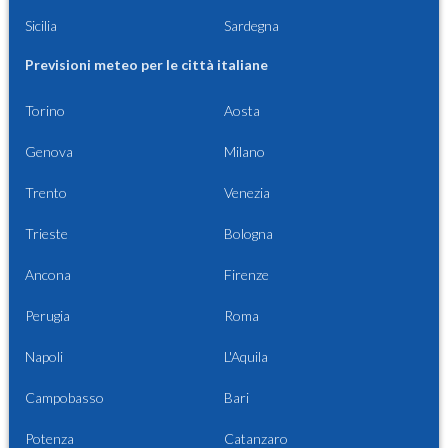
Sicilia
Sardegna
Previsioni meteo per le città italiane
Torino
Aosta
Genova
Milano
Trento
Venezia
Trieste
Bologna
Ancona
Firenze
Perugia
Roma
Napoli
L'Aquila
Campobasso
Bari
Potenza
Catanzaro