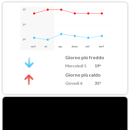
35°
27°
19°
mar 4
ieri
oggi
domani
sab 8
dom 9
Giorno più freddo
Mercoledì 5
19°
Giorno più caldo
Giovedì 6
35°