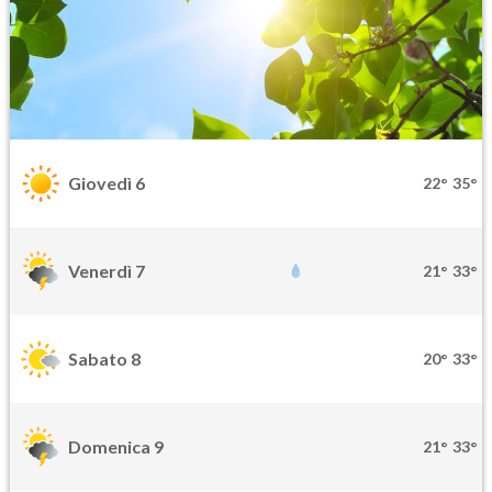
Giovedì 6
22°
35°
Venerdì 7
21°
33°
Sabato 8
20°
33°
Domenica 9
21°
33°