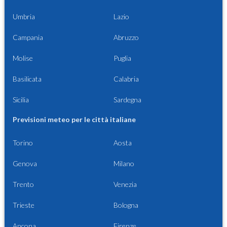
Umbria
Lazio
Campania
Abruzzo
Molise
Puglia
Basilicata
Calabria
Sicilia
Sardegna
Previsioni meteo per le città italiane
Torino
Aosta
Genova
Milano
Trento
Venezia
Trieste
Bologna
Ancona
Firenze