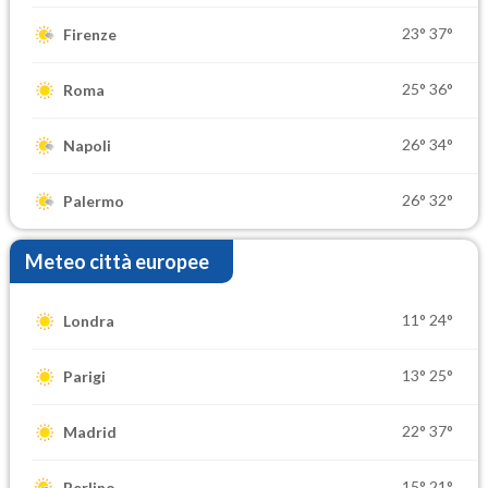
23°
37°
Firenze
25°
36°
Roma
26°
34°
Napoli
26°
32°
Palermo
Meteo città europee
11°
24°
Londra
13°
25°
Parigi
22°
37°
Madrid
15°
21°
Berlino