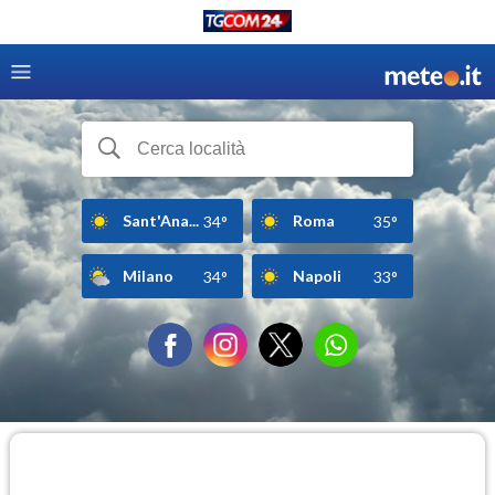
Sant'Ana...
Roma
34°
35°
Milano
Napoli
34°
33°