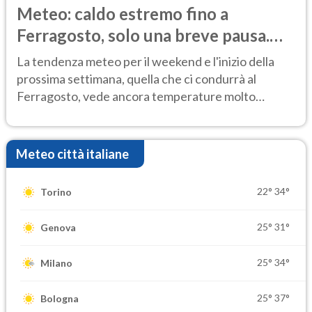
Meteo: caldo estremo fino a
Ferragosto, solo una breve pausa.
Ecco dove
La tendenza meteo per il weekend e l'inizio della
prossima settimana, quella che ci condurrà al
Ferragosto, vede ancora temperature molto
elevate
Meteo città italiane
22°
34°
Torino
25°
31°
Genova
25°
34°
Milano
25°
37°
Bologna