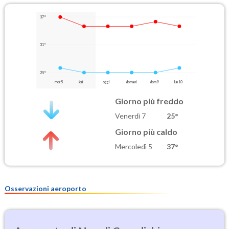
37°
31°
25°
mer 5
ieri
oggi
domani
dom 9
lun 10
Giorno più freddo
Venerdì 7
25°
Giorno più caldo
Mercoledì 5
37°
Osservazioni aeroporto