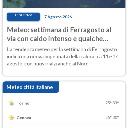
TENDENZA
7 Agosto 2026
Meteo: settimana di Ferragosto al
via con caldo intenso e qualche
temporale
La tendenza meteo per la settimana di Ferragosto
indica una nuova impennata della calura tra 11 e 14
agosto, con nuovi rialzi anche al Nord.
Meteo città italiane
25°
33°
Torino
25°
30°
Genova