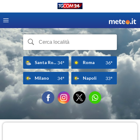
Santa Ro...
Roma
34°
36°
Milano
Napoli
34°
33°