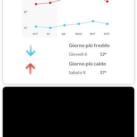
24°
12°
mer 5
ieri
oggi
domani
dom 9
lun 10
Giorno più freddo
Giovedì 6
12°
Giorno più caldo
Sabato 8
37°