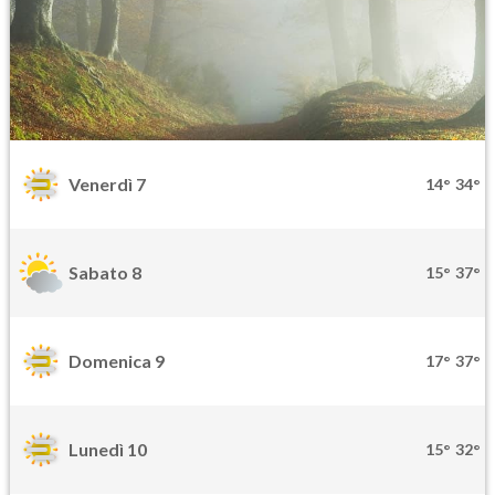
Venerdì 7
14°
34°
Sabato 8
15°
37°
Domenica 9
17°
37°
Lunedì 10
15°
32°