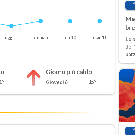
P
Met
bre
Nor
oggi
domani
lun 10
mar 11
Le p
dell
parz
al 
40 g
do
Giorno più caldo
1°
Giovedì 6
35°
P