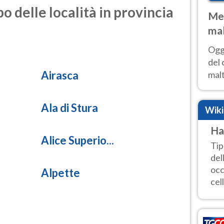
o delle località in provincia
Met
mal
nub
Oggi
es
del 
Airasca
malt
estr
prev
Ala di Stura
Wik
Ha
Alice Superio...
Tip
del
occ
Alpette
cell