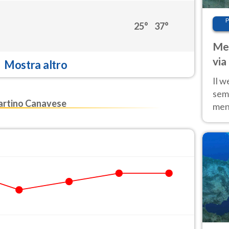
P
25°
37°
Met
via
Mostra altro
cal
Il w
sem
rtino Canavese
ment
fino
calo