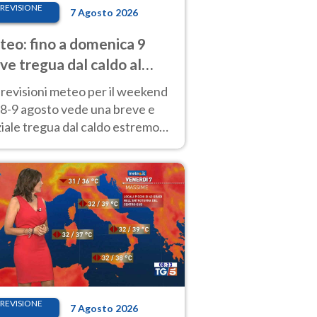
REVISIONE
7 Agosto 2026
eo: fino a domenica 9
ve tregua dal caldo al
d! Altrove calura e afa
revisioni meteo per il weekend
'8-9 agosto vede una breve e
iale tregua dal caldo estremo
Nord mentre altrove persistono
radi.
REVISIONE
7 Agosto 2026