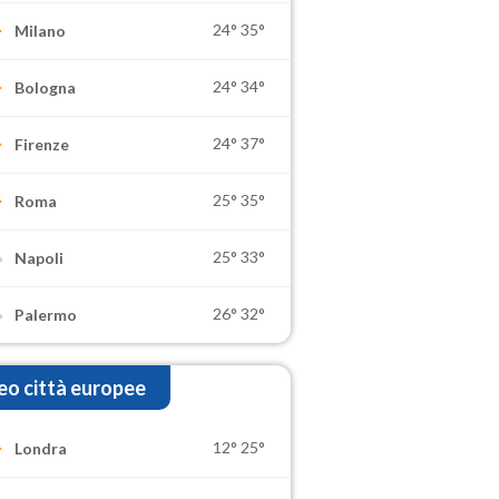
24°
35°
Milano
24°
34°
Bologna
24°
37°
Firenze
25°
35°
Roma
25°
33°
Napoli
26°
32°
Palermo
o città europee
12°
25°
Londra