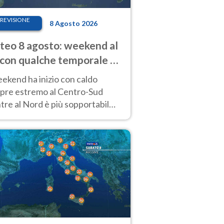
REVISIONE
8 Agosto 2026
eo 8 agosto: weekend al
 con qualche temporale e
do estremo al Centro-Sud
eekend ha inizio con caldo
pre estremo al Centro-Sud
re al Nord è più sopportabile
 a domenica 9. Temporali di
re sui rilievi.