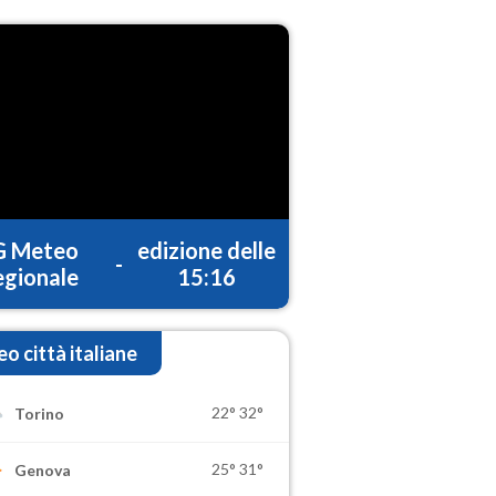
G Meteo
edizione delle
-
gionale
15:16
o città italiane
22°
32°
Torino
25°
31°
Genova