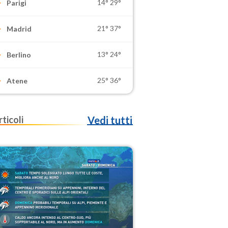
14°
29°
Parigi
21°
37°
Madrid
13°
24°
Berlino
25°
36°
Atene
rticoli
Vedi tutti