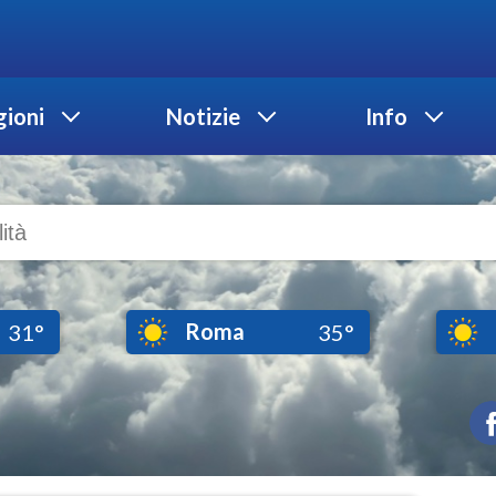
ioni
Notizie
Info
Roma
31°
35°