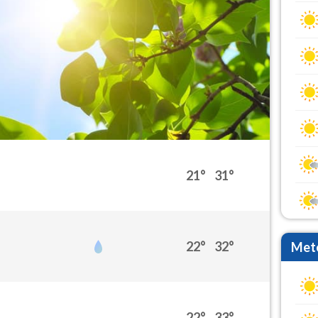
21°
31°
22°
32°
Mete
22°
33°