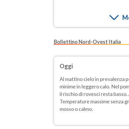
Mo
Bollettino Nord-Ovest Italia
Oggi
Al mattino cielo in prevalenza 
minime in leggero calo. Nel pom
il rischio di rovesci resta bass
Temperature massime senza gros
mosso o calmo.