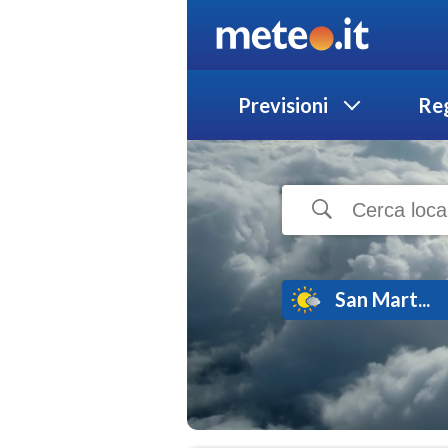
Previsioni
Reg
San Mart...