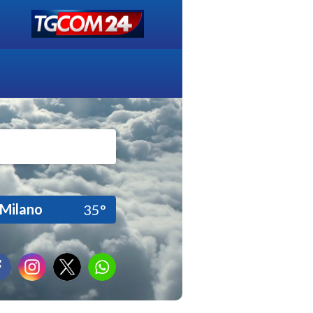
Milano
35°