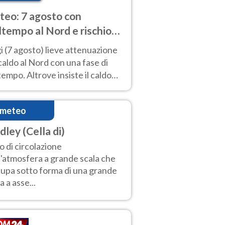
eo: 7 agosto con
tempo al Nord e rischio
ifragi. Altrove caldo
 (7 agosto) lieve attenuazione
tremo
caldo al Nord con una fase di
empo. Altrove insiste il caldo
emo con picchi di 40°C. Le
isioni
imeteo
dley (Cella di)
o di circolazione
l'atmosfera a grande scala che
upa sotto forma di una grande
a a asse...