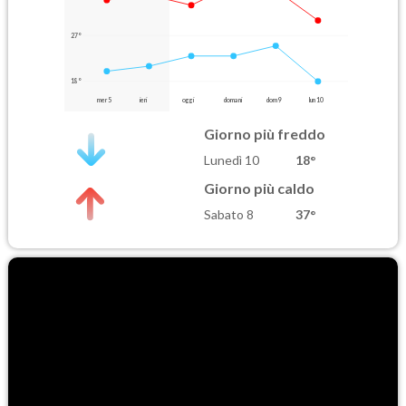
27°
18°
mer 5
ieri
oggi
domani
dom 9
lun 10
Giorno più freddo
Lunedì 10
18°
Giorno più caldo
Sabato 8
37°