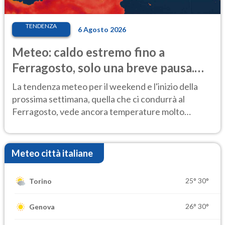
TENDENZA
6 Agosto 2026
Meteo: caldo estremo fino a
Ferragosto, solo una breve pausa.
Ecco dove
La tendenza meteo per il weekend e l'inizio della
prossima settimana, quella che ci condurrà al
Ferragosto, vede ancora temperature molto
elevate
Meteo città italiane
25°
30°
Torino
26°
30°
Genova