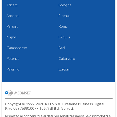
Trieste
Bologna
Ancona
Firenze
Perugia
Roma
Napoli
L'Aquila
Campobasso
Bari
Potenza
Catanzaro
Palermo
Cagliari
Copyright © 1999-2020 RTI S.p.A. Direzione Business Digital -
P.Iva 03976881007 - Tutti i diritti riservati.
Rispetto ai contenuti e ai dati personali trasmessi e/o riprodotti è