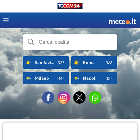
San Javi...
Roma
33°
36°
Milano
Napoli
34°
33°