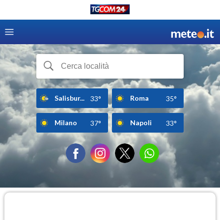
Salisbur...
Roma
33°
35°
Milano
Napoli
37°
33°