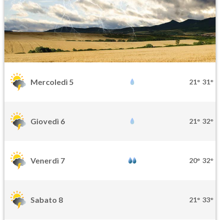
Mercoledì 5
21°
31°
Giovedì 6
21°
32°
Venerdì 7
20°
32°
Sabato 8
21°
33°