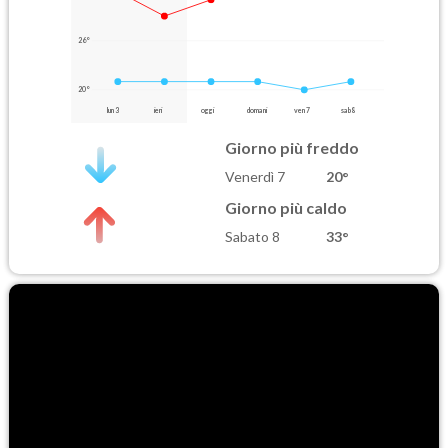
26°
20°
lun 3
ieri
oggi
domani
ven 7
sab 8
Giorno più freddo
Venerdì 7
20°
Giorno più caldo
Sabato 8
33°