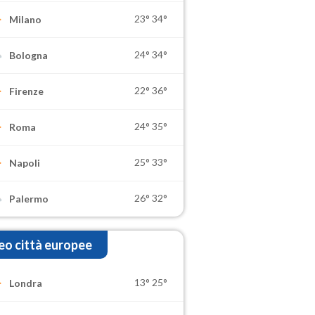
23°
34°
Milano
24°
34°
Bologna
22°
36°
Firenze
24°
35°
Roma
25°
33°
Napoli
26°
32°
Palermo
o città europee
13°
25°
Londra