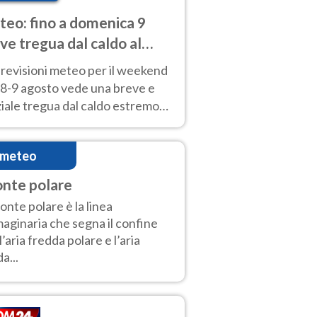
eo: fino a domenica 9
ve tregua dal caldo al
d! Altrove calura e afa
revisioni meteo per il weekend
'8-9 agosto vede una breve e
iale tregua dal caldo estremo
Nord mentre altrove persistono
radi.
imeteo
onte polare
fronte polare è la linea
aginaria che segna il confine
 l’aria fredda polare e l’aria
a...