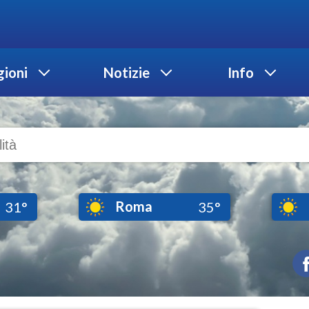
ioni
Notizie
Info
Roma
31°
35°