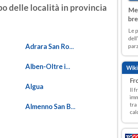
o delle località in provincia
Met
bre
Nor
Le p
dell
Adrara San Ro...
parz
al 
40 g
Alben-Oltre i...
Wik
Fr
Algua
Il 
imm
tra
Almenno San B...
cald