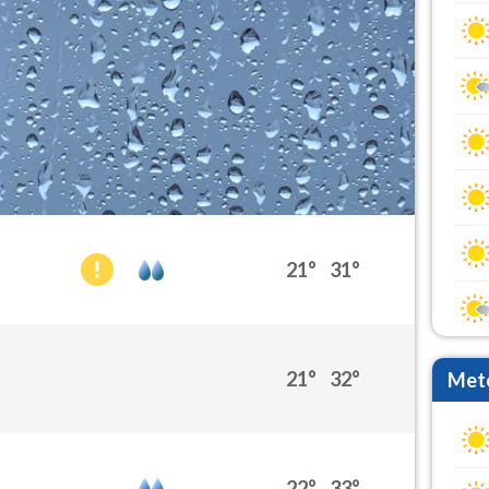
21°
31°
21°
32°
Mete
22°
33°