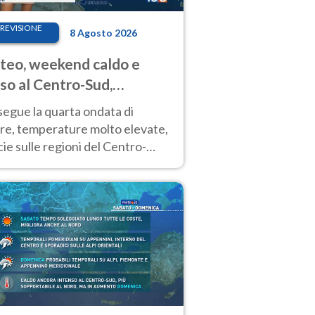
REVISIONE
8 Agosto 2026
eo, weekend caldo e
so al Centro-Sud,
porali sui rilievi
segue la quarta ondata di
ore, temperature molto elevate,
ie sulle regioni del Centro-
 Nuovi temporali di calore sulle
e montuose