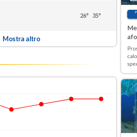
P
26°
35°
Met
afo
Mostra altro
tem
Pro
cal
spec
Sud.
are