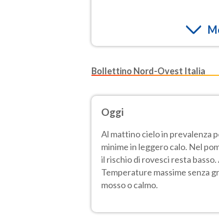
Mo
Bollettino Nord-Ovest Italia
Oggi
Al mattino cielo in prevalenza 
minime in leggero calo. Nel pom
il rischio di rovesci resta bass
Temperature massime senza gros
mosso o calmo.