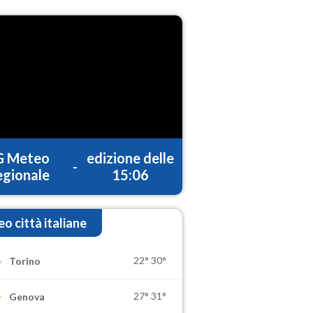
G Meteo
edizione delle
-
gionale
15:06
o città italiane
22°
30°
Torino
27°
31°
Genova