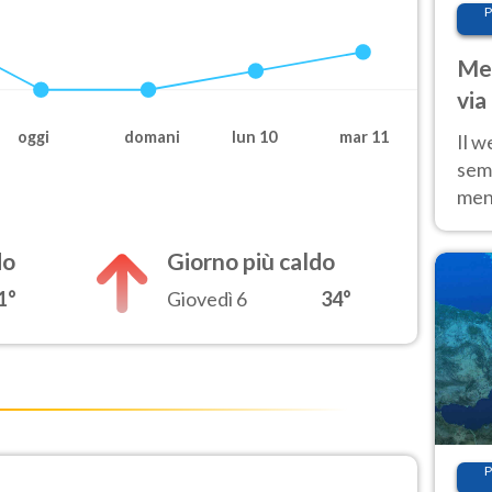
P
Met
via
cal
oggi
domani
lun 10
mar 11
Il w
sem
ment
fino
calo
do
Giorno più caldo
1°
Giovedì 6
34°
P