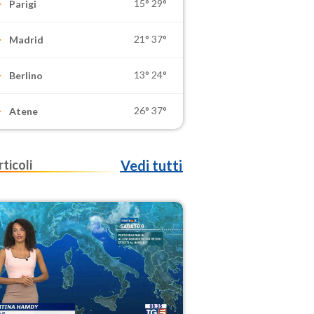
15°
29°
Parigi
21°
37°
Madrid
13°
24°
Berlino
26°
37°
Atene
rticoli
Vedi tutti