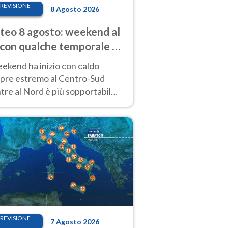
REVISIONE
8 Agosto 2026
eo 8 agosto: weekend al
 con qualche temporale e
do estremo al Centro-Sud
eekend ha inizio con caldo
pre estremo al Centro-Sud
re al Nord è più sopportabile
 a domenica 9. Temporali di
re sui rilievi.
REVISIONE
7 Agosto 2026