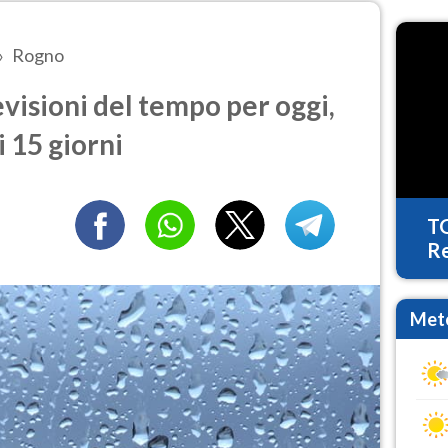
Rogno
isioni del tempo per oggi,
 15 giorni
T
Re
Mete