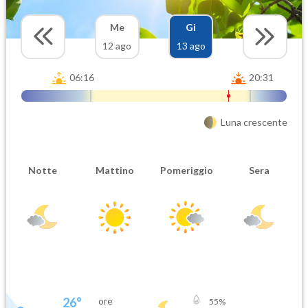
Me
Gi
12 ago
13 ago
06:16
20:31
Luna crescente
Notte
Mattino
Pomeriggio
Sera
26
°
ore
55
%