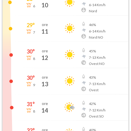
10
6
-
14
Km/h
6
Nord
29
°
ore
46
%
11
6
-
14
Km/h
7
Nord NO
30
°
ore
45
%
12
7
-
13
Km/h
8
Ovest NO
30
°
ore
43
%
13
7
-
13
Km/h
9
Ovest
31
°
ore
42
%
14
7
-
12
Km/h
8
Ovest SO
32
°
ore
40
%