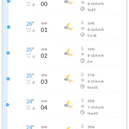
00
8
-
16
Km/h
0
Sud E
26
°
ore
56
%
01
8
-
16
Km/h
0
Est SE
25
°
ore
56
%
02
8
-
16
Km/h
0
Est
25
°
ore
57
%
03
8
-
15
Km/h
0
Nord E
24
°
ore
58
%
04
7
-
15
Km/h
0
Nord E
24
°
ore
58
%