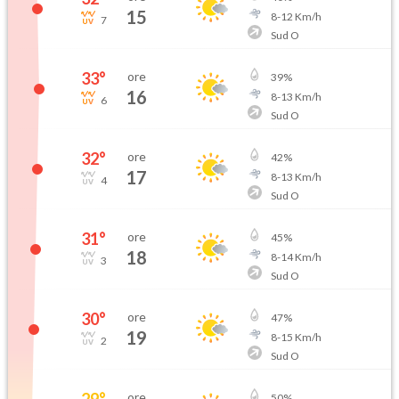
15
8
-
12
Km/h
7
Sud O
33
°
ore
39
%
16
8
-
13
Km/h
6
Sud O
32
°
ore
42
%
17
8
-
13
Km/h
4
Sud O
31
°
ore
45
%
18
8
-
14
Km/h
3
Sud O
30
°
ore
47
%
19
8
-
15
Km/h
2
Sud O
29
°
ore
50
%