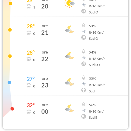
20
8
-
16
Km/h
1
Sud O
28
°
ore
53
%
21
8
-
16
Km/h
0
Sud O
28
°
ore
54
%
22
8
-
16
Km/h
0
Sud SO
27
°
ore
55
%
23
8
-
16
Km/h
0
Sud
32
°
ore
56
%
00
8
-
16
Km/h
0
Sud E