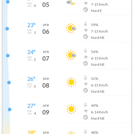
05
7
-
15
Km/h
0
Nord E
23
°
ore
59
%
06
7
-
15
Km/h
1
Nord NE
24
°
ore
56
%
07
6
-
15
Km/h
2
Nord NE
26
°
ore
52
%
08
6
-
15
Km/h
3
Nord NE
27
°
ore
49
%
09
6
-
14
Km/h
4
Nord NE
28
°
ore
48
%