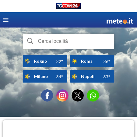
Rogno
Roma
32°
36°
Milano
Napoli
34°
33°