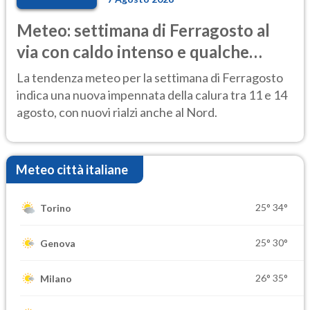
Meteo: settimana di Ferragosto al
via con caldo intenso e qualche
temporale
La tendenza meteo per la settimana di Ferragosto
indica una nuova impennata della calura tra 11 e 14
agosto, con nuovi rialzi anche al Nord.
Meteo città italiane
25°
34°
Torino
25°
30°
Genova
26°
35°
Milano