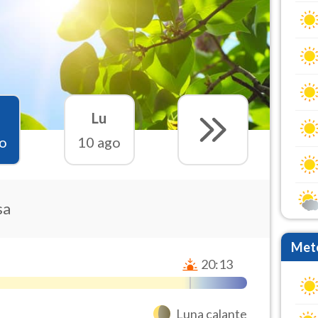
Lu
o
10 ago
sa
Mete
20:13
Luna calante