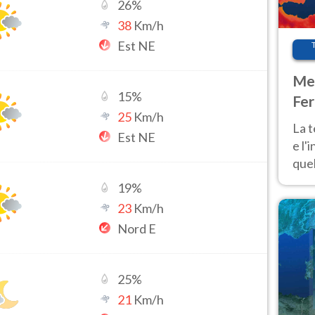
26
%
38
Km/h
Est NE
Met
15
%
Fer
25
Km/h
pau
La 
Est NE
e l'
quel
Fer
19
%
tem
23
Km/h
Nord E
25
%
21
Km/h