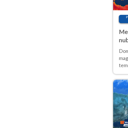
P
Met
nub
Sud
Doma
magg
temp
sem
prev