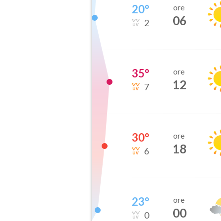
20
°
ore
06
2
35
°
ore
12
7
30
°
ore
18
6
23
°
ore
00
0