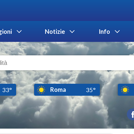
ioni
Notizie
Info
Roma
33°
35°