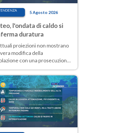
TENDENZA
5 Agosto 2026
eo, l'ondata di caldo si
ferma duratura
ttuali proiezioni non mostrano
vera modifica della
colazione con una prosecuzione
caldo fuori scala per molti
ni, compresa la settimana di
ragosto