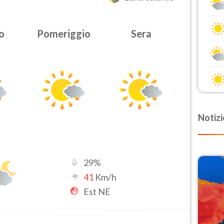
o
Pomeriggio
Sera
Notizi
29
%
41
Km/h
Est NE