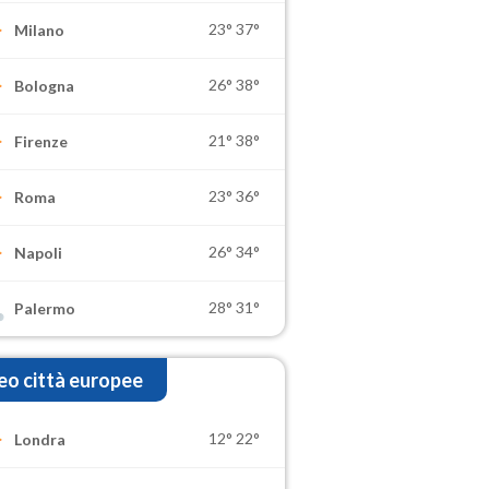
23°
37°
Milano
26°
38°
Bologna
21°
38°
Firenze
23°
36°
Roma
26°
34°
Napoli
28°
31°
Palermo
o città europee
12°
22°
Londra