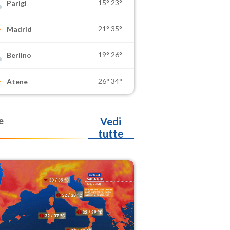
15°
23°
Parigi
21°
35°
Madrid
19°
26°
Berlino
26°
34°
Atene
e
Vedi
tutte