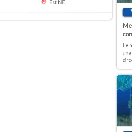
Est NE
Met
con
Le a
una 
cir
del 
gior
Fer