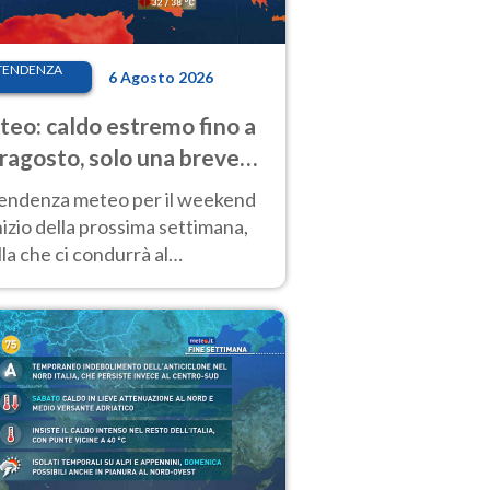
TENDENZA
6 Agosto 2026
eo: caldo estremo fino a
ragosto, solo una breve
sa. Ecco dove
tendenza meteo per il weekend
inizio della prossima settimana,
la che ci condurrà al
ragosto, vede ancora
perature molto elevate