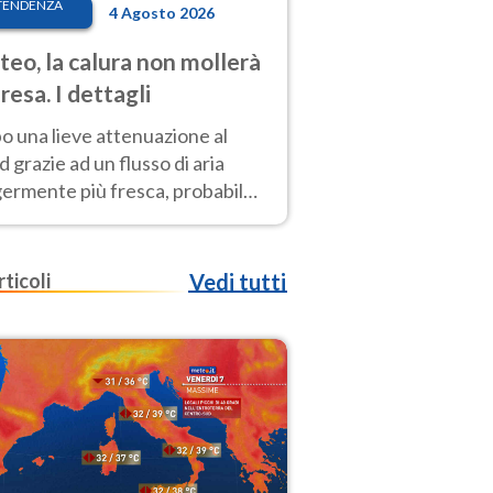
TENDENZA
4 Agosto 2026
eo, la calura non mollerà
presa. I dettagli
o una lieve attenuazione al
 grazie ad un flusso di aria
germente più fresca, probabile
o rinforzo dell’anticiclone
icano entro Ferragosto
rticoli
Vedi tutti