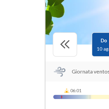
Do
10 ag
Giornata vento
06:01