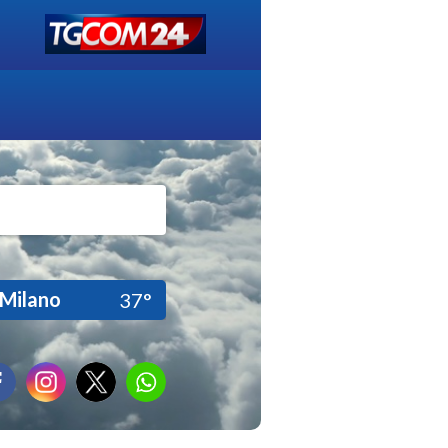
Milano
37°