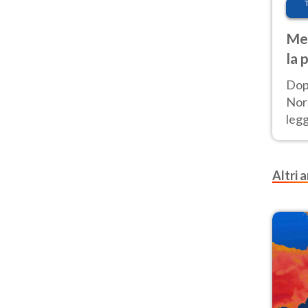
Met
la 
Dop
Nord
leg
nuov
afr
Altri a