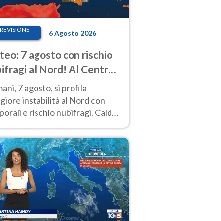
REVISIONE
6 Agosto 2026
eo: 7 agosto con rischio
ifragi al Nord! Al Centro-
 caldo estremo
ni, 7 agosto, si profila
iore instabilità al Nord con
orali e rischio nubifragi. Caldo
pre estremo al Centro-Sud. Le
isioni.