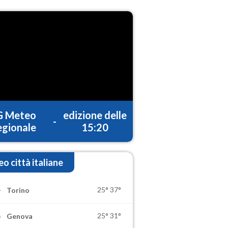
G Meteo
edizione delle
-
gionale
15:20
o città italiane
25°
37°
Torino
25°
31°
Genova