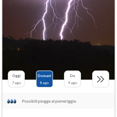
Oggi
Domani
Do
7 ago
8 ago
9 ago
Possibili piogge al pomeriggio