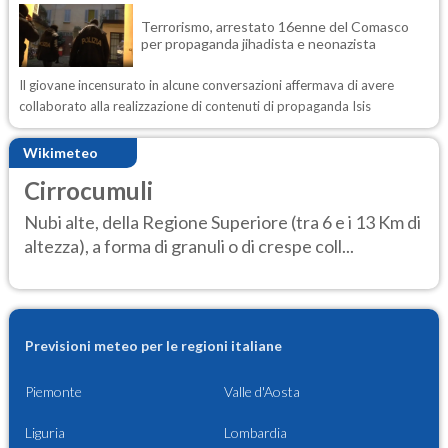
Terrorismo, arrestato 16enne del Comasco
per propaganda jihadista e neonazista
Il giovane incensurato in alcune conversazioni affermava di avere
collaborato alla realizzazione di contenuti di propaganda Isis
Wikimeteo
Cirrocumuli
Nubi alte, della Regione Superiore (tra 6 e i 13 Km di
altezza), a forma di granuli o di crespe coll...
Previsioni meteo per le regioni italiane
Piemonte
Valle d'Aosta
Liguria
Lombardia