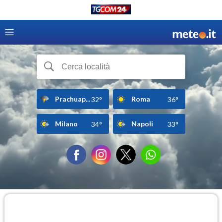
Prachuap...
Roma
32°
36°
Milano
Napoli
34°
33°