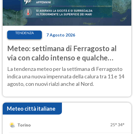
TENDENZA
7 Agosto 2026
Meteo: settimana di Ferragosto al
via con caldo intenso e qualche
temporale
La tendenza meteo per la settimana di Ferragosto
indica una nuova impennata della calura tra 11 e 14
agosto, con nuovi rialzi anche al Nord.
Meteo città italiane
25°
34°
Torino