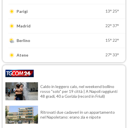
13°
25°
Parigi
22°
37°
Madrid
15°
22°
Berlino
27°
33°
Atene
Caldo in leggero calo, nel weekend bollino
rosso "solo" per 19 città | A Napoli raggiunti
48 gradi, 40 a Gorizia (record in Friuli)
Ritrovati due cadaveri in un appartamento
nel Napoletano: erano zia e nipote