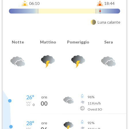
06:10
18:44
Luna calante
Notte
Mattino
Pomeriggio
Sera
26
°
ore
96
%
00
11
Km/h
0
Ovest SO
28
°
ore
92
%