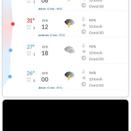
06
12
Km/h
1
Ovest SO
debole
(
0.6mm
-
46
%)
31
°
ore
80
%
12
15
Km/h
3
Ovest SO
moderata
(
2.6mm
-
92
%)
27
°
ore
96
%
18
12
Km/h
1
Ovest SO
26
°
ore
96
%
00
13
Km/h
0
Ovest SO
debole
(
0.6mm
-
45
%)