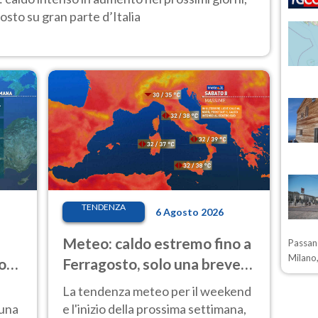
osto su gran parte d’Italia
TENDENZA
6 Agosto 2026
Meteo: caldo estremo fino a
Passano
Milano,
o
Ferragosto, solo una breve
ale
pausa. Ecco dove
La tendenza meteo per il weekend
 una
e l'inizio della prossima settimana,