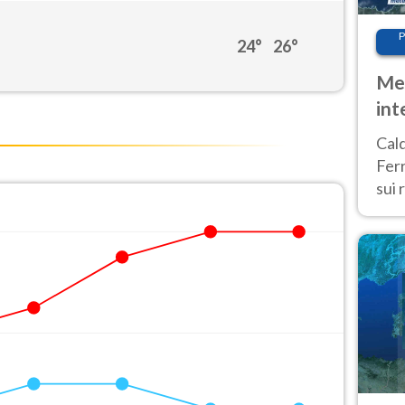
P
24°
26°
Met
int
Tem
u
Cald
Ferr
sui 
pros
vers