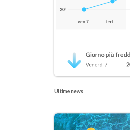
20°
ven 7
ieri
Giorno più fred
Venerdì 7
2
Ultime news