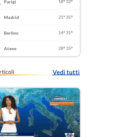
18°
32°
Parigi
21°
35°
Madrid
14°
31°
Berlino
28°
35°
Atene
rticoli
Vedi tutti