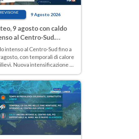
REVISIONE
9 Agosto 2026
eo, 9 agosto con caldo
enso al Centro-Sud.
porali sui rilievi
o intenso al Centro-Sud fino a
agosto, con temporali di calore
rilievi. Nuova intensificazione la
sima settimana, con valori
o i 40 °C.