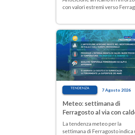
con valori estremi verso Ferrag
TENDENZA
7 Agosto 2026
Meteo: settimana di
Ferragosto al via con cald
intenso e qualche tempor
La tendenza meteo per la
settimana di Ferragosto indica