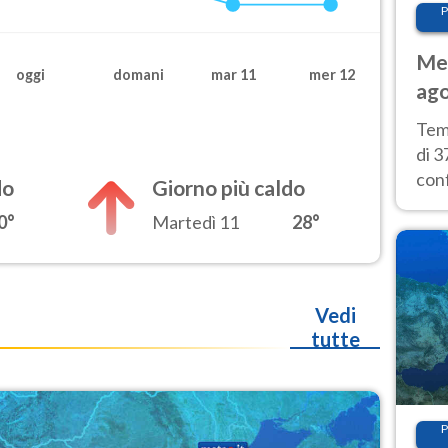
P
Met
oggi
domani
mar 11
mer 12
ago
tem
Tem
di 3
con
do
Giorno più caldo
calu
0°
Martedì 11
28°
wee
Vedi
tutte
P