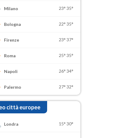
23°
35°
Milano
22°
35°
Bologna
23°
37°
Firenze
25°
35°
Roma
26°
34°
Napoli
27°
32°
Palermo
o città europee
15°
30°
Londra