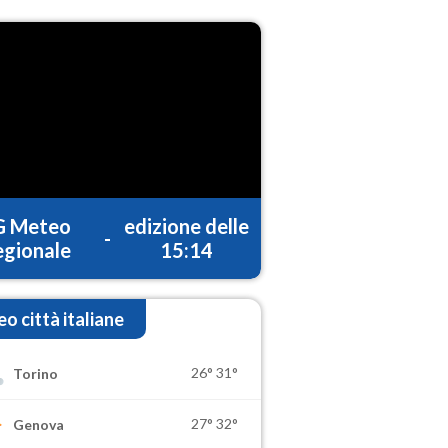
G Meteo
edizione delle
-
gionale
15:14
o città italiane
26°
31°
Torino
27°
32°
Genova