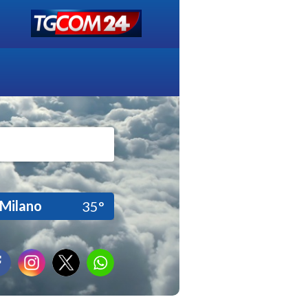
Milano
35°