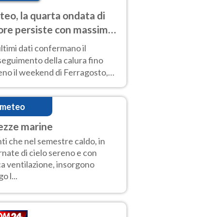
eo, la quarta ondata di
ore persiste con massime
pre molto elevate
ultimi dati confermano il
eguimento della calura fino
eno il weekend di Ferragosto,
 tendenza a una nuova
nsificazione prossima
imeteo
timana
ezze marine
ti che nel semestre caldo, in
rnate di cielo sereno e con
a ventilazione, insorgono
o l...