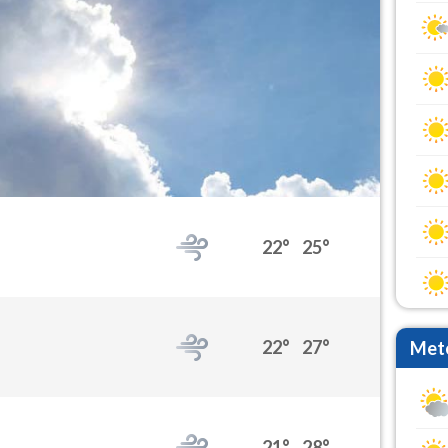
22°
25°
22°
27°
Mete
21°
28°