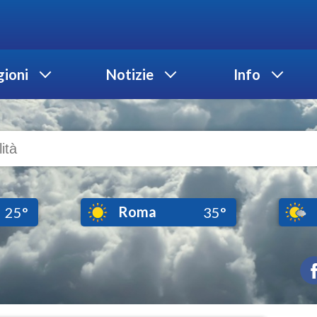
ioni
Notizie
Info
Roma
25°
35°