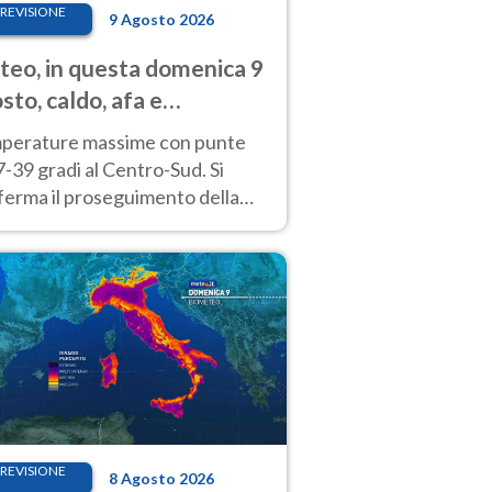
REVISIONE
9 Agosto 2026
eo, in questa domenica 9
sto, caldo, afa e
porali di calore
perature massime con punte
7-39 gradi al Centro-Sud. Si
ferma il proseguimento della
ra fino almeno a tutto il
kend di Ferragosto
REVISIONE
8 Agosto 2026