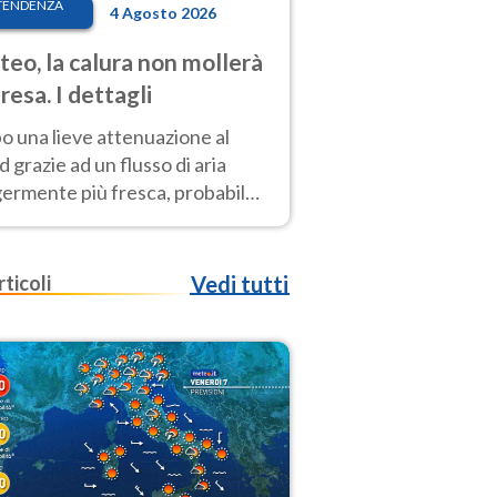
TENDENZA
4 Agosto 2026
eo, la calura non mollerà
presa. I dettagli
o una lieve attenuazione al
 grazie ad un flusso di aria
germente più fresca, probabile
o rinforzo dell’anticiclone
icano entro Ferragosto
rticoli
Vedi tutti