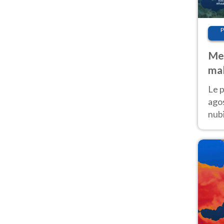
P
Met
mal
fin
Le p
agos
nubi
Cen
mol