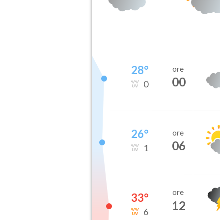
28
°
ore
00
0
26
°
ore
06
1
ore
33
°
12
6