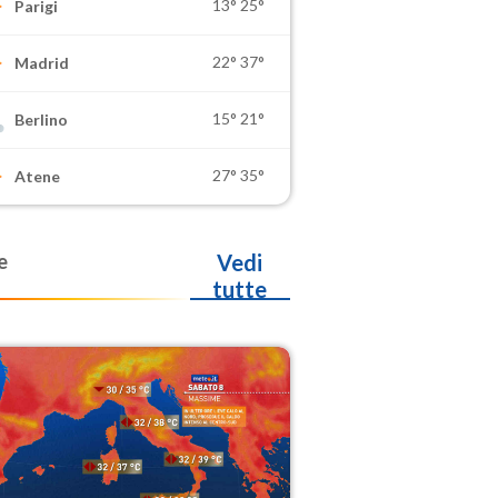
13°
25°
Parigi
22°
37°
Madrid
15°
21°
Berlino
27°
35°
Atene
e
Vedi
tutte