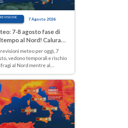
REVISIONE
7 Agosto 2026
eo: 7-8 agosto fase di
tempo al Nord! Calura
o a Ferragosto
revisioni meteo per oggi, 7
to, vedono temporali e rischio
fragi al Nord mentre al
tro-Sud sole e caldo sempre
to intenso.