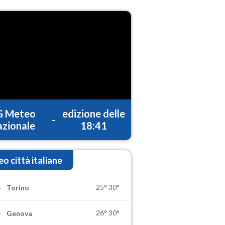
G Meteo
edizione delle
-
zionale
18:41
o città italiane
25°
30°
Torino
26°
30°
Genova