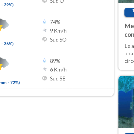
Sud O
m
-
39
%)
74
%
Met
9
Km/h
con
Sud SO
m
-
36
%)
Le a
una 
cir
89
%
del 
6
Km/h
gior
Sud SE
Fer
2mm
-
72
%)