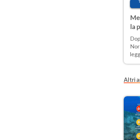
Met
la 
Dop
Nord
leg
nuov
afr
Altri a