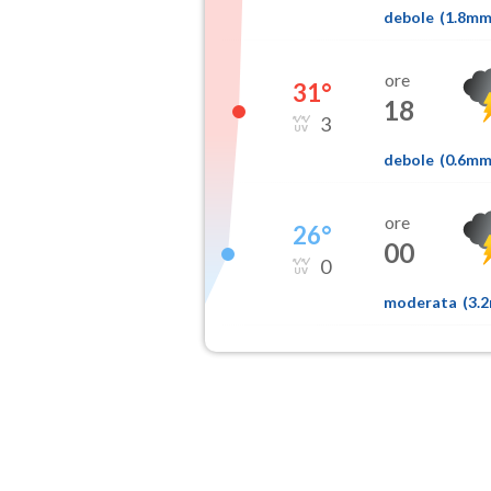
debole
(
1.8m
ore
31
°
18
3
debole
(
0.6m
ore
26
°
00
0
moderata
(
3.