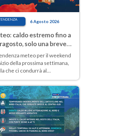
TENDENZA
6 Agosto 2026
eo: caldo estremo fino a
ragosto, solo una breve
sa. Ecco dove
tendenza meteo per il weekend
inizio della prossima settimana,
la che ci condurrà al
ragosto, vede ancora
perature molto elevate