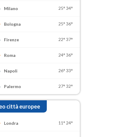
25°
34°
Milano
25°
36°
Bologna
22°
37°
Firenze
24°
36°
Roma
26°
33°
Napoli
27°
32°
Palermo
o città europee
11°
24°
Londra