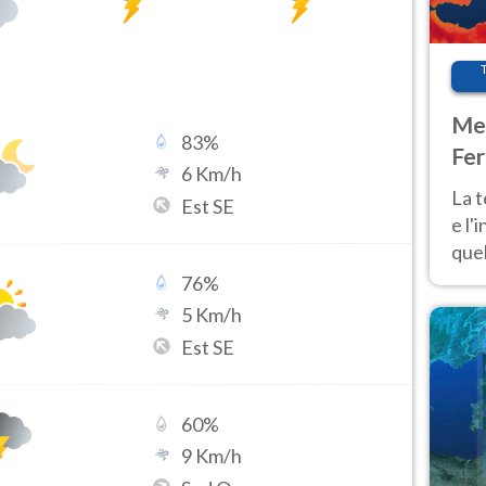
Met
83
%
Fer
6
Km/h
pau
La 
Est SE
e l'
quel
Fer
76
%
tem
5
Km/h
Est SE
60
%
9
Km/h