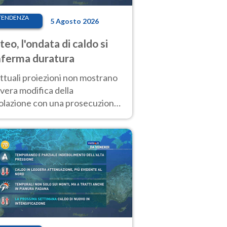
TENDENZA
5 Agosto 2026
eo, l'ondata di caldo si
ferma duratura
ttuali proiezioni non mostrano
vera modifica della
colazione con una prosecuzione
caldo fuori scala per molti
ni, compresa la settimana di
ragosto