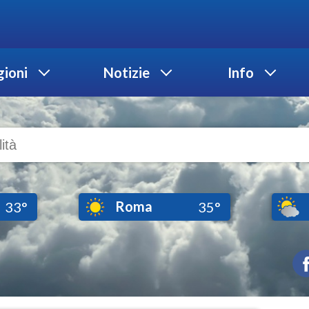
ioni
Notizie
Info
Roma
33°
35°