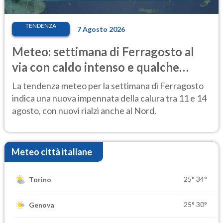
TENDENZA
7 Agosto 2026
Meteo: settimana di Ferragosto al
via con caldo intenso e qualche
temporale
La tendenza meteo per la settimana di Ferragosto
indica una nuova impennata della calura tra 11 e 14
agosto, con nuovi rialzi anche al Nord.
Meteo città italiane
25°
34°
Torino
25°
30°
Genova