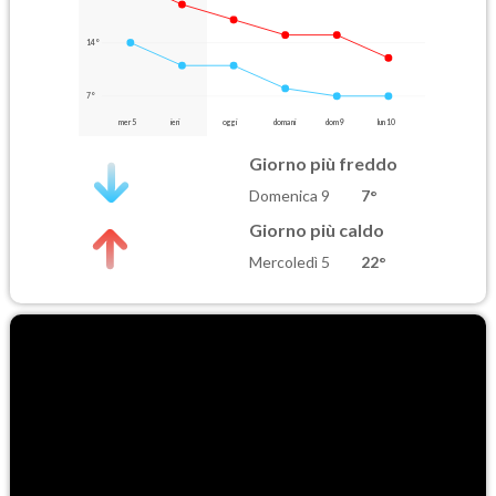
14°
7°
mer 5
ieri
oggi
domani
dom 9
lun 10
Giorno più freddo
Domenica 9
7°
Giorno più caldo
Mercoledì 5
22°