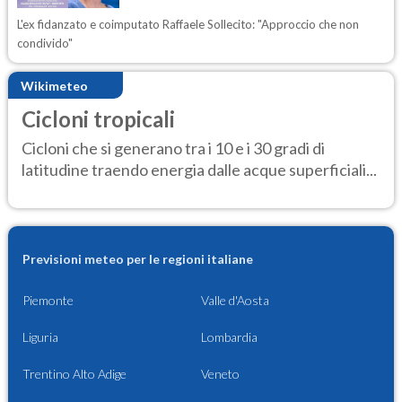
L'ex fidanzato e coimputato Raffaele Sollecito: "Approccio che non
condivido"
Wikimeteo
Cicloni tropicali
Cicloni che si generano tra i 10 e i 30 gradi di
latitudine traendo energia dalle acque superficiali...
Previsioni meteo per le regioni italiane
Piemonte
Valle d'Aosta
Liguria
Lombardia
Trentino Alto Adige
Veneto