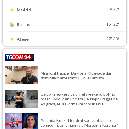
22°
37°
Madrid
15°
22°
Berlino
27°
33°
Atene
Milano, il trapper Daytona KK evade dai
domiciliari: arrestato | Chi è l'artista
Caldo in leggero calo, nel weekend bollino
rosso "solo" per 19 città | A Napoli raggiunti
48 gradi, 40 a Gorizia (record in Friuli)
Amanda Knox difende il suo spettacolo
comico: "È un omaggio a Meredith Kercher"