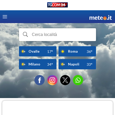
Ovalle
Roma
17°
36°
Milano
Napoli
34°
33°