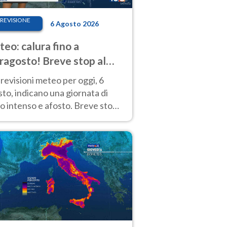
REVISIONE
6 Agosto 2026
eo: calura fino a
ragosto! Breve stop al
d tra 7 e 9 agosto
revisioni meteo per oggi, 6
to, indicano una giornata di
o intenso e afosto. Breve stop
Anticiclone solo sulle regioni del
d.