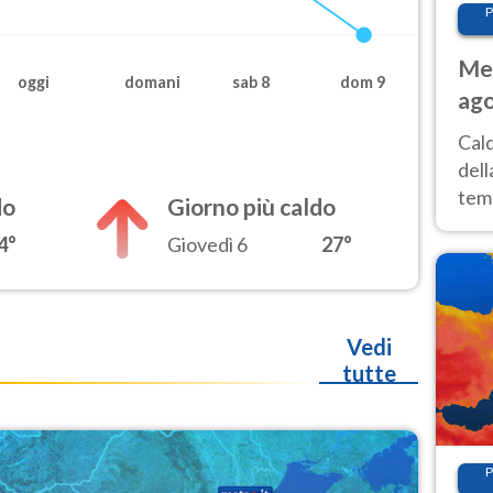
P
Met
oggi
domani
sab 8
dom 9
ago
ai 
Cal
dell
temp
do
Giorno più caldo
inte
4°
Giovedì 6
27°
tre
Vedi
tutte
P