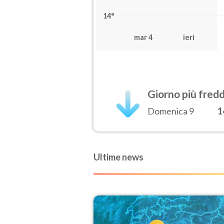
14°
mar 4
ieri
Giorno più fred
Domenica 9
1
Ultime news