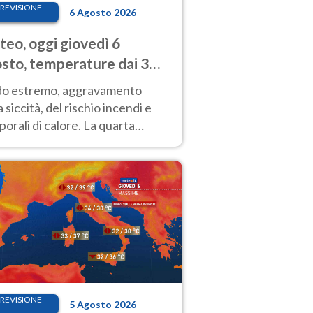
REVISIONE
6 Agosto 2026
eo, oggi giovedì 6
sto, temperature dai 33
40 gradi
do estremo, aggravamento
a siccità, del rischio incendi e
orali di calore. La quarta
nsa ondata di calore non dà
gua e durerà fino Ferragosto
REVISIONE
5 Agosto 2026