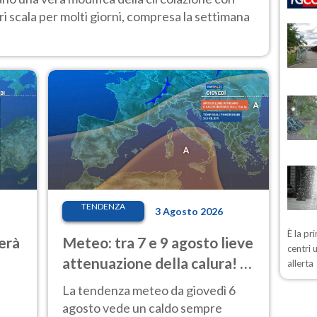
i scala per molti giorni, compresa la settimana
TENDENZA
3 Agosto 2026
È la pr
erà
Meteo: tra 7 e 9 agosto lieve
centri 
attenuazione della calura! Al
allerta
Nord rischio temporali
La tendenza meteo da giovedì 6
agosto vede un caldo sempre