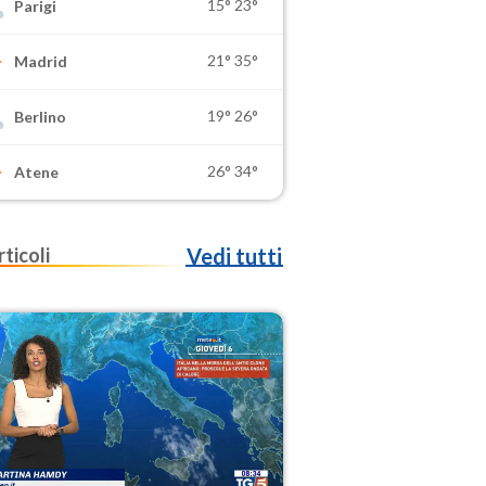
15°
23°
Parigi
21°
35°
Madrid
19°
26°
Berlino
26°
34°
Atene
rticoli
Vedi tutti