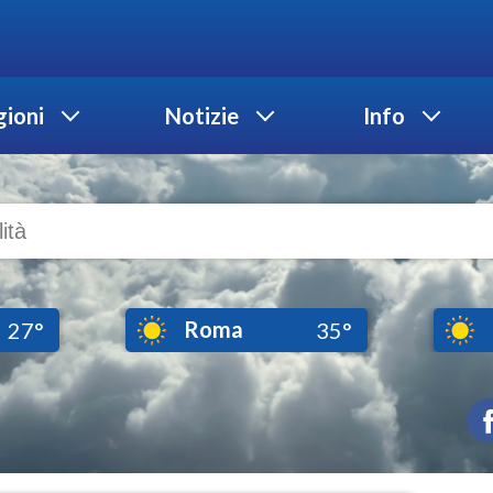
ioni
Notizie
Info
Roma
27°
35°