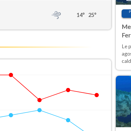
P
14°
25°
Met
Fer
Nor
Le p
agos
cald
all'
Nor