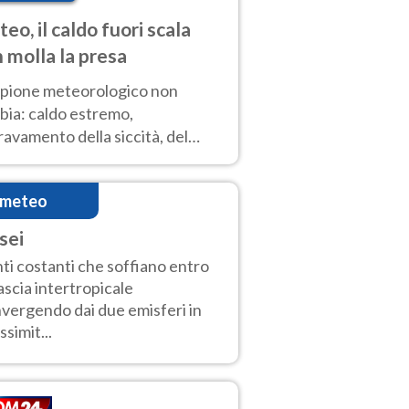
eo, il caldo fuori scala
 molla la presa
copione meteorologico non
bia: caldo estremo,
avamento della siccità, del
hio incendi e temporali di
ore. Nessun cambiamento fino
imeteo
ragosto
sei
ti costanti che soffiano entro
fascia intertropicale
vergendo dai due emisferi in
ssimit...