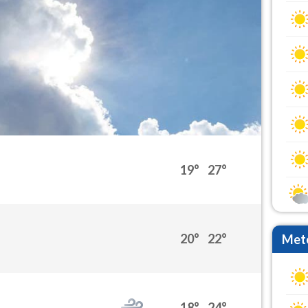
19°
27°
20°
22°
Mete
18°
24°