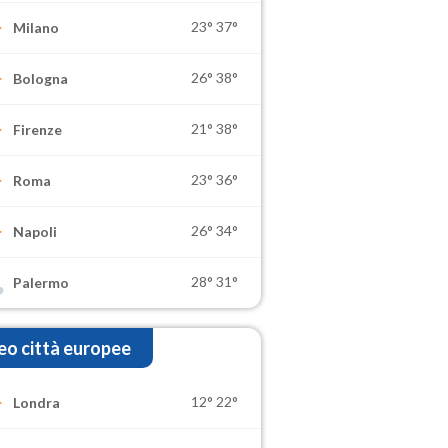
23°
37°
Milano
26°
38°
Bologna
21°
38°
Firenze
23°
36°
Roma
26°
34°
Napoli
28°
31°
Palermo
o città europee
12°
22°
Londra