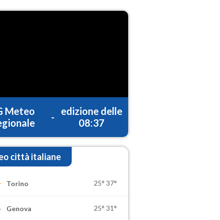
G Meteo
edizione delle
-
gionale
08:37
o città italiane
25°
37°
Torino
25°
31°
Genova