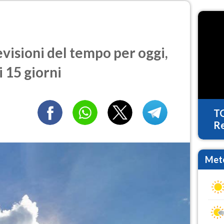
isioni del tempo per oggi,
 15 giorni
T
Re
Mete