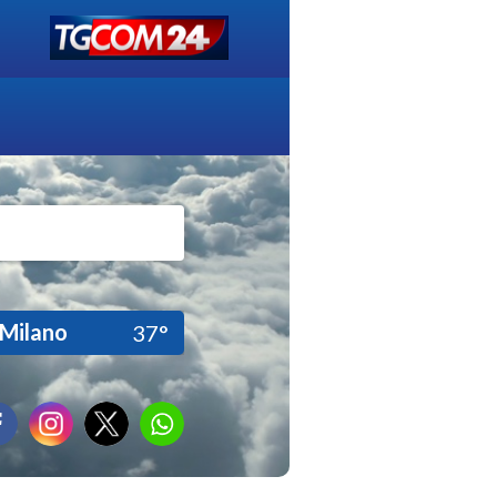
Milano
37°