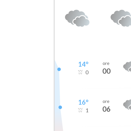
14
°
ore
00
0
16
°
ore
06
1