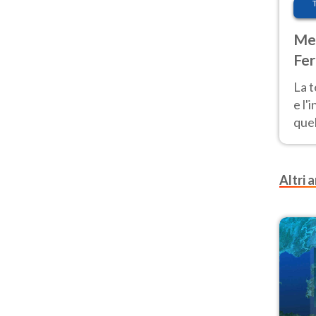
Met
Fer
pau
La 
e l'
quel
Fer
tem
Altri a