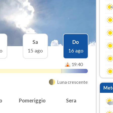
Sa
Do
o
15 ago
16 ago
19:40
Luna crescente
Mete
o
Pomeriggio
Sera