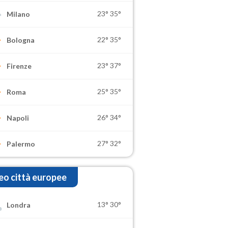
23°
35°
Milano
22°
35°
Bologna
23°
37°
Firenze
25°
35°
Roma
26°
34°
Napoli
27°
32°
Palermo
o città europee
13°
30°
Londra