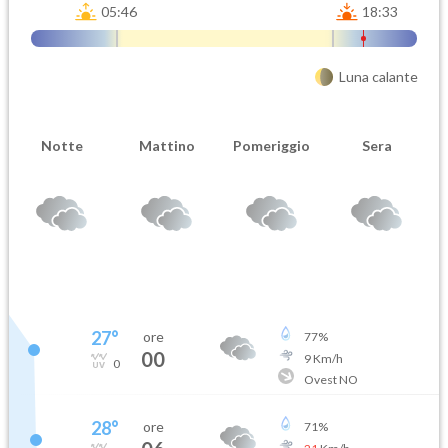
05:46
18:33
Luna calante
Notte
Mattino
Pomeriggio
Sera
27
°
ore
77
%
00
9
Km/h
0
Ovest NO
28
°
ore
71
%