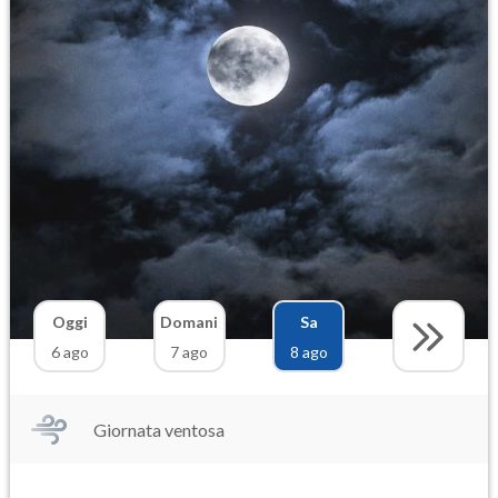
Oggi
Domani
Sa
6 ago
7 ago
8 ago
Giornata ventosa