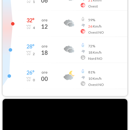
06
21
Km/h
1
Ovest
32
°
ore
59
%
12
26
Km/h
4
Ovest NO
28
°
ore
72
%
18
18
Km/h
2
Nord NO
26
°
ore
81
%
00
10
Km/h
0
Ovest NO