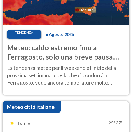
TENDENZA
6 Agosto 2026
Meteo: caldo estremo fino a
Ferragosto, solo una breve pausa.
Ecco dove
La tendenza meteo per il weekend e l'inizio della
prossima settimana, quella che ci condurrà al
Ferragosto, vede ancora temperature molto
elevate
Meteo città italiane
25°
37°
Torino