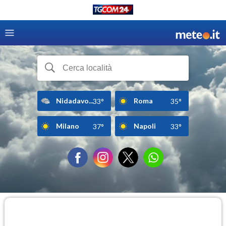
Nidadavo...
Roma
33°
35°
Milano
Napoli
37°
33°