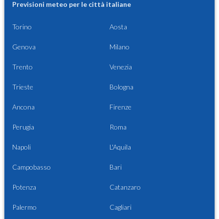
Previsioni meteo per le città italiane
Torino
Aosta
Genova
Milano
Trento
Venezia
Trieste
Bologna
Ancona
Firenze
Perugia
Roma
Napoli
L'Aquila
Campobasso
Bari
Potenza
Catanzaro
Palermo
Cagliari