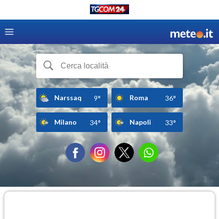
Narssaq
Roma
9°
36°
Milano
Napoli
34°
33°