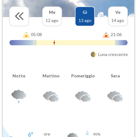
Me
Gi
Ve
12 ago
13 ago
14 ago
05:08
21:06
Luna crescente
Notte
Mattino
Pomeriggio
Sera
6
°
ore
90
%