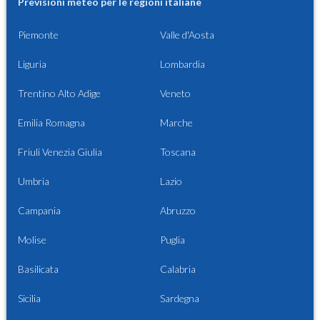
Previsioni meteo per le regioni italiane
Piemonte
Valle d'Aosta
Liguria
Lombardia
Trentino Alto Adige
Veneto
Emilia Romagna
Marche
Friuli Venezia Giulia
Toscana
Umbria
Lazio
Campania
Abruzzo
Molise
Puglia
Basilicata
Calabria
Sicilia
Sardegna