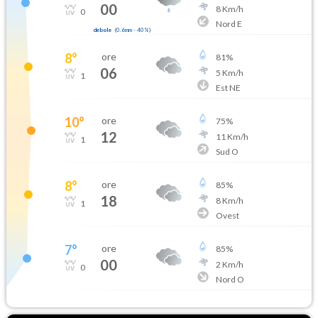
00
8
Km/h
0
Nord E
debole
(
0.6mm
-
40
%)
8
°
ore
81
%
06
5
Km/h
1
Est NE
10
°
ore
75
%
12
11
Km/h
1
Sud O
8
°
ore
85
%
18
8
Km/h
1
Ovest
7
°
ore
85
%
00
2
Km/h
0
Nord O