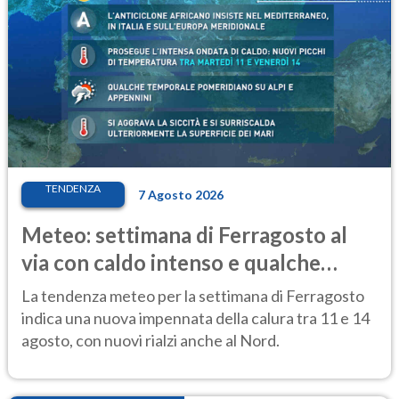
TENDENZA
7 Agosto 2026
Meteo: settimana di Ferragosto al
via con caldo intenso e qualche
temporale
La tendenza meteo per la settimana di Ferragosto
indica una nuova impennata della calura tra 11 e 14
agosto, con nuovi rialzi anche al Nord.