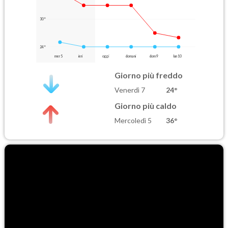
30°
24°
mer 5
ieri
oggi
domani
dom 9
lun 10
Giorno più freddo
Venerdì 7
24°
Giorno più caldo
Mercoledì 5
36°