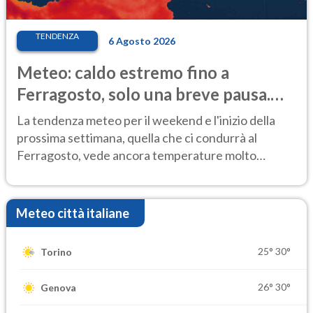
TENDENZA
6 Agosto 2026
Meteo: caldo estremo fino a
Ferragosto, solo una breve pausa.
Ecco dove
La tendenza meteo per il weekend e l'inizio della
prossima settimana, quella che ci condurrà al
Ferragosto, vede ancora temperature molto
elevate
Meteo città italiane
25°
30°
Torino
26°
30°
Genova