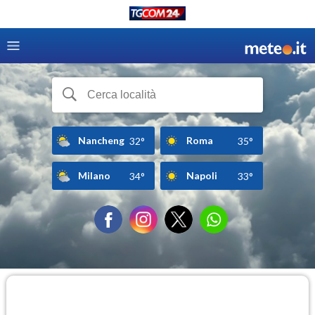
Nancheng
Roma
32°
35°
Milano
Napoli
34°
33°