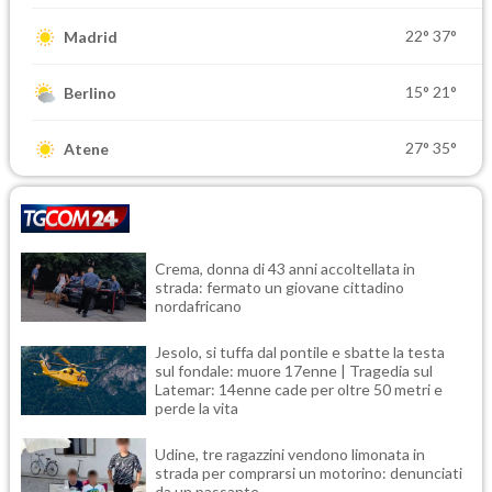
22°
37°
Madrid
15°
21°
Berlino
27°
35°
Atene
Crema, donna di 43 anni accoltellata in
strada: fermato un giovane cittadino
nordafricano
Jesolo, si tuffa dal pontile e sbatte la testa
sul fondale: muore 17enne | Tragedia sul
Latemar: 14enne cade per oltre 50 metri e
perde la vita
Udine, tre ragazzini vendono limonata in
strada per comprarsi un motorino: denunciati
da un passante