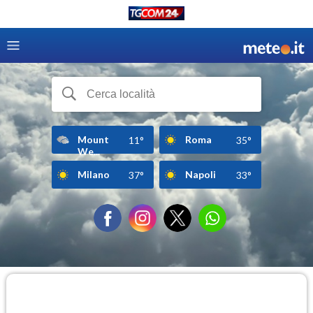
Mount
Roma
11°
35°
We...
Milano
Napoli
37°
33°