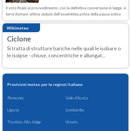
Il voto finale al provvedimento, con la definitiva conversione in legge, si
terrà domani: ultima seduta dell'assemblea prima della pausa estiva
Wikimeteo
Ciclone
Si tratta di strutture bariche nelle quali le isobare o
le isoipse - chiuse, concentriche e allungat...
Previsioni meteo per le regioni italiane
Piemonte
Valle d'Aosta
Liguria
Lombardia
Trentino Alto Adige
Veneto