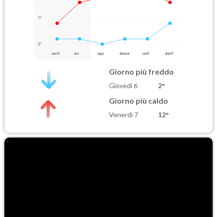
7°
2°
mar 4
ieri
oggi
domani
sab 8
dom 9
Giorno più freddo
Giovedì 6
2°
Giorno più caldo
Venerdì 7
12°