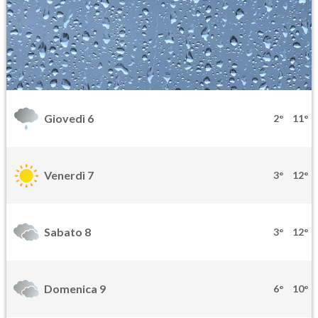
Giovedì 6
2°
11°
Venerdì 7
3°
12°
Sabato 8
3°
12°
Domenica 9
6°
10°