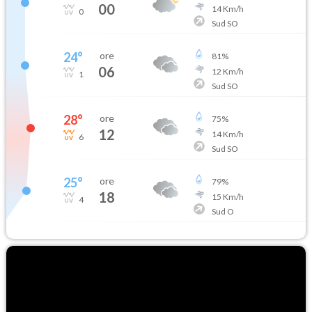
00
14
Km/h
0
Sud SO
24
°
ore
81
%
06
12
Km/h
1
Sud SO
28
°
ore
75
%
12
14
Km/h
6
Sud SO
25
°
ore
79
%
18
15
Km/h
4
Sud O