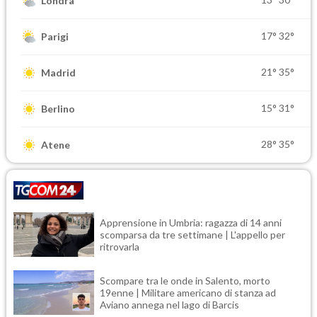
Londra
17°
32°
Parigi
21°
35°
Madrid
15°
31°
Berlino
28°
35°
Atene
Apprensione in Umbria: ragazza di 14 anni
scomparsa da tre settimane | L'appello per
ritrovarla
Scompare tra le onde in Salento, morto
19enne | Militare americano di stanza ad
Aviano annega nel lago di Barcis