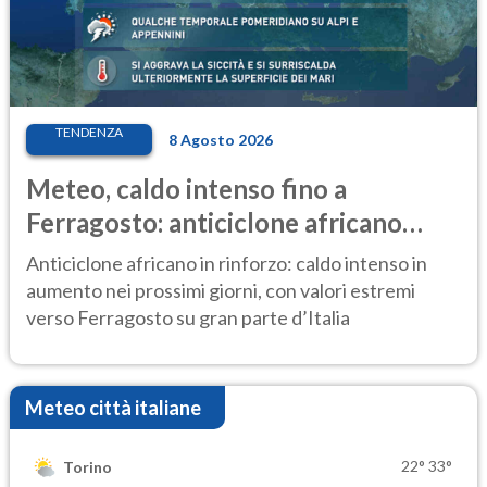
TENDENZA
8 Agosto 2026
Meteo, caldo intenso fino a
Ferragosto: anticiclone africano
ancora protagonista
Anticiclone africano in rinforzo: caldo intenso in
aumento nei prossimi giorni, con valori estremi
verso Ferragosto su gran parte d’Italia
Meteo città italiane
22°
33°
Torino