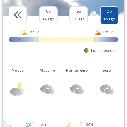
Ve
Sa
Do
14 ago
15 ago
16 ago
06:37
18:57
Luna crescente
Notte
Mattino
Pomeriggio
Sera
24
°
ore
80
%