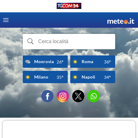
Monrovia
Roma
26°
36°
Milano
Napoli
35°
34°