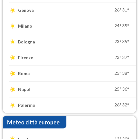
26°
31°
Genova
24°
35°
Milano
23°
35°
Bologna
23°
37°
Firenze
25°
38°
Roma
25°
36°
Napoli
26°
32°
Palermo
Meteo città europee
13°
30°