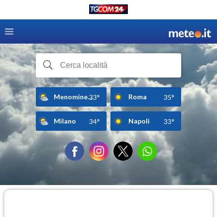
Menomine...
Roma
33°
35°
Milano
Napoli
34°
33°