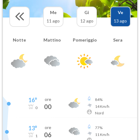
Me
Gi
Ve
11 ago
12 ago
13 ago
Notte
Mattino
Pomeriggio
Sera
16
°
ore
84
%
00
14
Km/h
0
Nord
13
°
ore
77
%
06
11
Km/h
1