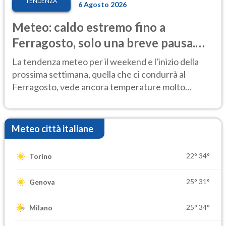
TENDENZA
6 Agosto 2026
Meteo: caldo estremo fino a
Ferragosto, solo una breve pausa.
Ecco dove
La tendenza meteo per il weekend e l'inizio della
prossima settimana, quella che ci condurrà al
Ferragosto, vede ancora temperature molto
elevate
Meteo città italiane
22°
34°
Torino
25°
31°
Genova
25°
34°
Milano