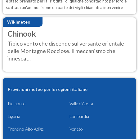
è stato premiato per la "rigidità" di qualche concittadino: per loro è
scattata un'ammonizione da parte dei vigili chiamati a intervenire
Wikimeteo
Chinook
Tipico vento che discende sul versante orientale
delle Montagne Rocciose. Il meccanismo che
innesca ...
Previsioni meteo per le regioni italiane
Piemonte
Valle d'Aosta
Liguria
Lombardia
Trentino Alto Adige
Veneto