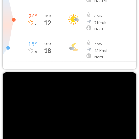
Nord NE
24
°
ore
36
%
12
7
Km/h
6
Nord
15
°
ore
66
%
18
15
Km/h
5
Nord E