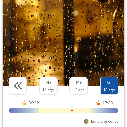
Ma
Me
Gi
11 ago
12 ago
13 ago
06:29
17:30
Luna crescente