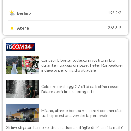
19°
26°
Berlino
26°
34°
Atene
Canazei, blogger tedesca investita in bici
durante il viaggio di nozze: Peter Runggaldier
indagato per omicidio stradale
Caldo record, oggi 27 città da bollino rosso:
l'afa resterà fino a Ferragosto
Milano, allarme bomba nei centri commerciali:
tra le ipotesi una vendetta personale
Gli investigatori hanno sentito una donna e il figlio di 14 anni, la mail è