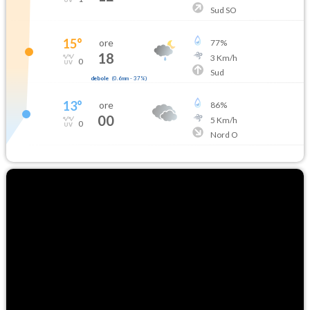
Sud SO
15
°
ore
77
%
18
3
Km/h
0
Sud
debole
(
0.6mm
-
37
%)
13
°
ore
86
%
00
5
Km/h
0
Nord O