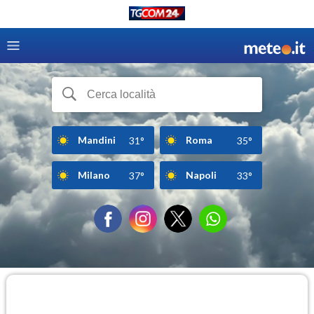
Mandini
Roma
31°
35°
Milano
Napoli
37°
33°