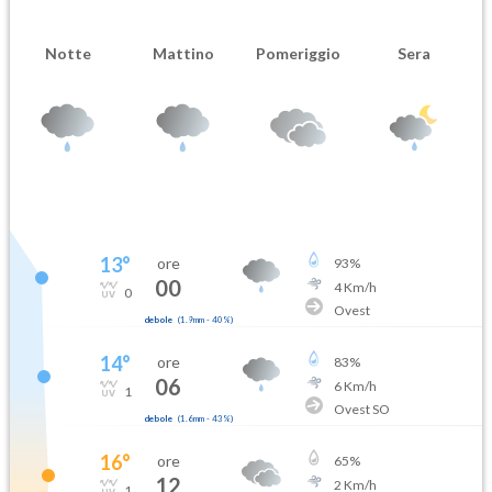
Notte
Mattino
Pomeriggio
Sera
13
°
ore
93
%
00
4
Km/h
0
Ovest
debole
(
1.9mm
-
40
%)
14
°
ore
83
%
06
6
Km/h
1
Ovest SO
debole
(
1.6mm
-
43
%)
16
°
ore
65
%
12
2
Km/h
1