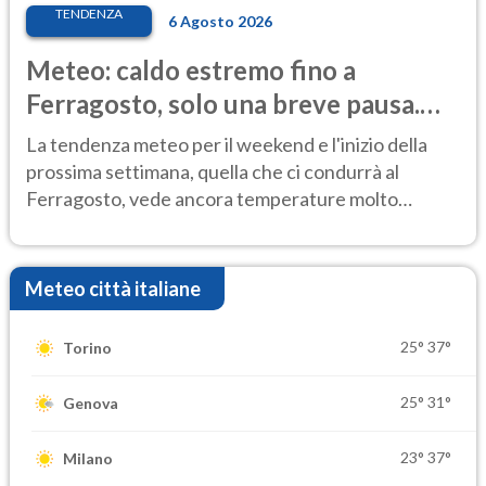
TENDENZA
6 Agosto 2026
Meteo: caldo estremo fino a
Ferragosto, solo una breve pausa.
Ecco dove
La tendenza meteo per il weekend e l'inizio della
prossima settimana, quella che ci condurrà al
Ferragosto, vede ancora temperature molto
elevate
Meteo città italiane
25°
37°
Torino
25°
31°
Genova
23°
37°
Milano