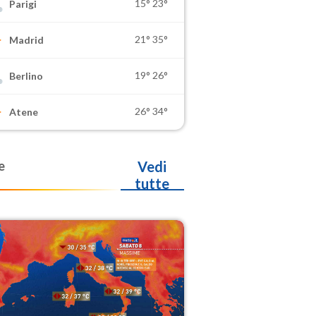
15°
23°
Parigi
21°
35°
Madrid
19°
26°
Berlino
26°
34°
Atene
e
Vedi
tutte