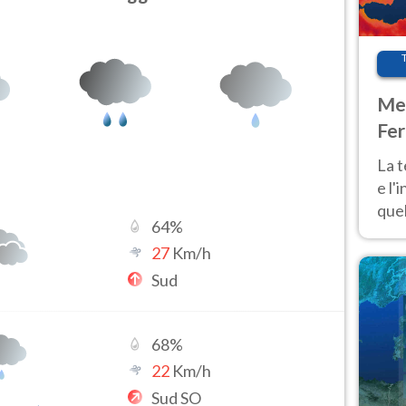
Met
Fer
pau
La 
e l'
quel
64
%
Fer
27
Km/h
tem
Sud
68
%
22
Km/h
Sud SO