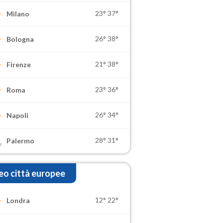
23°
37°
Milano
26°
38°
Bologna
21°
38°
Firenze
23°
36°
Roma
26°
34°
Napoli
28°
31°
Palermo
o città europee
12°
22°
Londra