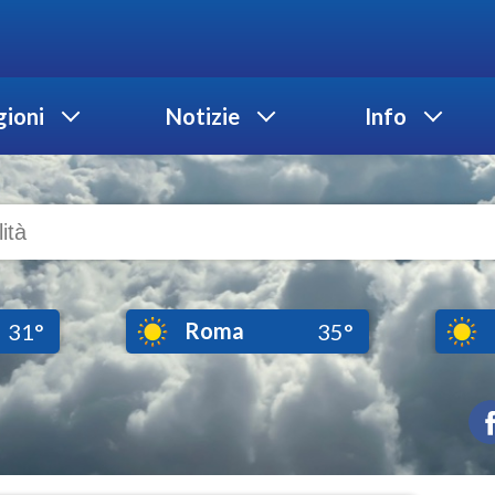
ioni
Notizie
Info
Roma
31°
35°