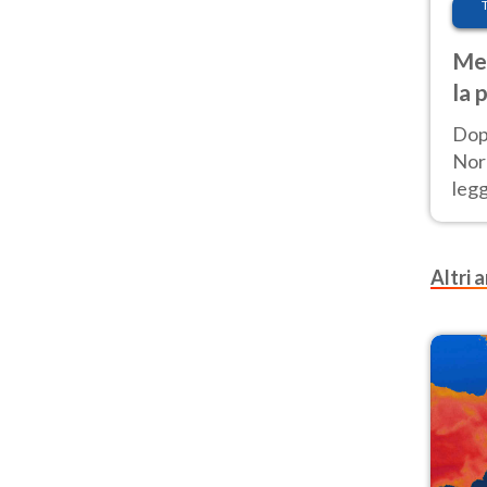
Met
la 
Dop
Nord
leg
nuov
afr
Altri a