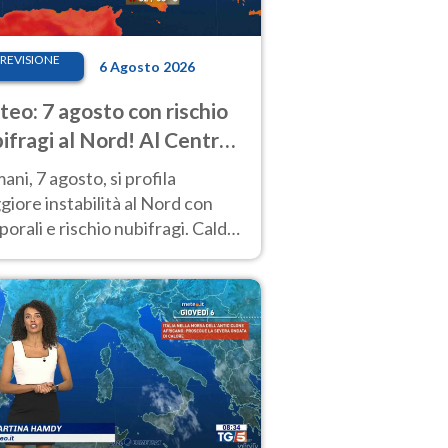
REVISIONE
6 Agosto 2026
eo: 7 agosto con rischio
ifragi al Nord! Al Centro-
 caldo estremo
ni, 7 agosto, si profila
iore instabilità al Nord con
orali e rischio nubifragi. Caldo
pre estremo al Centro-Sud. Le
isioni.