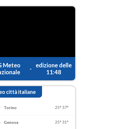
G Meteo
edizione delle
-
zionale
11:48
o città italiane
25°
37°
Torino
25°
31°
Genova