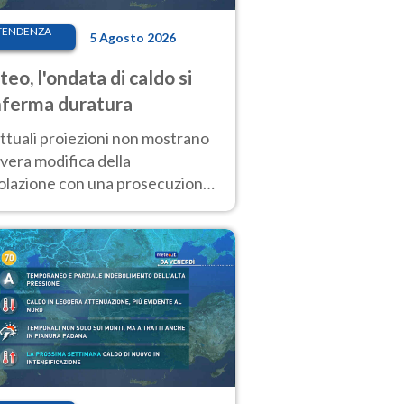
TENDENZA
5 Agosto 2026
eo, l'ondata di caldo si
ferma duratura
ttuali proiezioni non mostrano
vera modifica della
colazione con una prosecuzione
caldo fuori scala per molti
ni, compresa la settimana di
ragosto