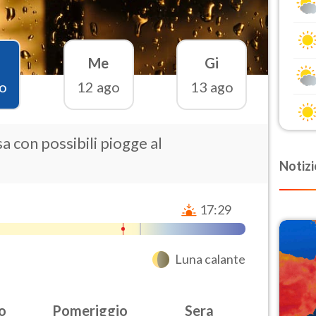
Me
Gi
o
12 ago
13 ago
a con possibili piogge al
Notizi
17:29
Luna calante
o
Pomeriggio
Sera