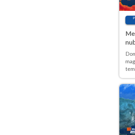
P
Met
nub
Sud
Doma
magg
temp
sem
prev