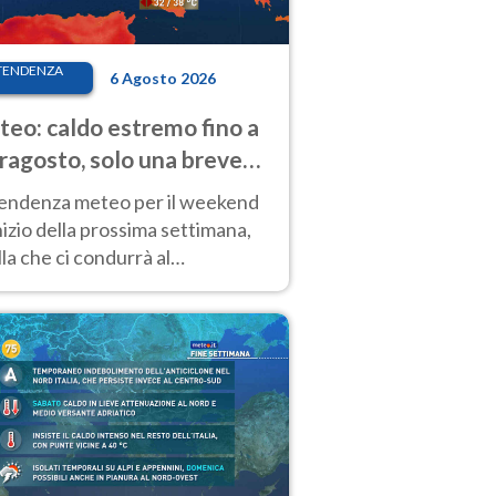
TENDENZA
6 Agosto 2026
eo: caldo estremo fino a
ragosto, solo una breve
sa. Ecco dove
tendenza meteo per il weekend
inizio della prossima settimana,
la che ci condurrà al
ragosto, vede ancora
perature molto elevate