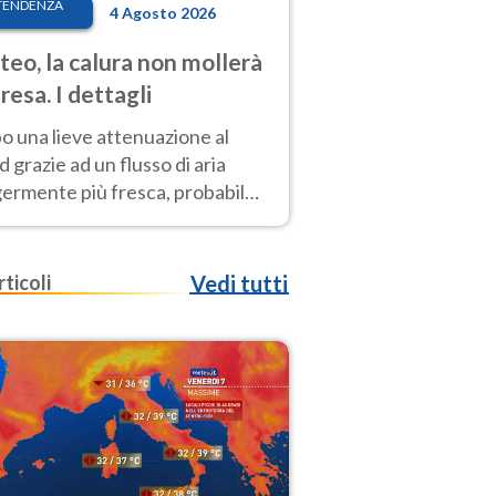
TENDENZA
4 Agosto 2026
eo, la calura non mollerà
presa. I dettagli
o una lieve attenuazione al
 grazie ad un flusso di aria
germente più fresca, probabile
o rinforzo dell’anticiclone
icano entro Ferragosto
rticoli
Vedi tutti