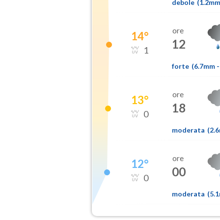
debole
(
1.2m
ore
14
°
12
1
forte
(
6.7mm
-
ore
13
°
18
0
moderata
(
2.
ore
12
°
00
0
moderata
(
5.