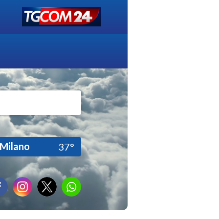
Milano
37°