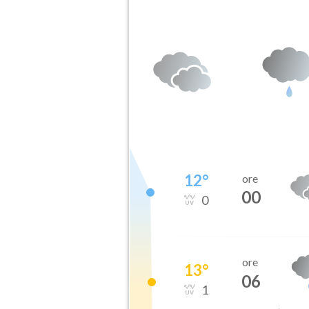
12
°
ore
00
0
ore
13
°
06
1