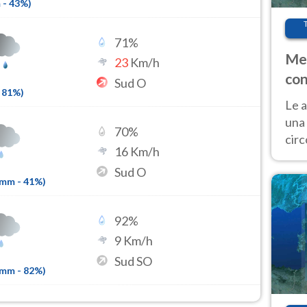
m
-
43
%)
71
%
Met
23
Km/h
con
Sud O
81
%)
Le a
una 
70
%
cir
16
Km/h
del 
Sud O
gior
6mm
-
41
%)
Fer
92
%
9
Km/h
Sud SO
1mm
-
82
%)