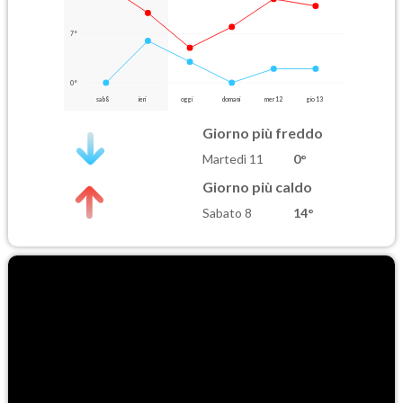
7°
0°
sab 8
ieri
oggi
domani
mer 12
gio 13
Giorno più freddo
Martedì 11
0°
Giorno più caldo
Sabato 8
14°