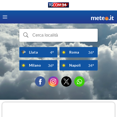
Llata
Roma
4°
36°
Milano
Napoli
36°
34°