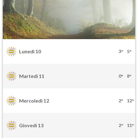
Lunedì 10
3°
5°
Martedì 11
0°
8°
Mercoledì 12
2°
12°
Giovedì 13
2°
11°