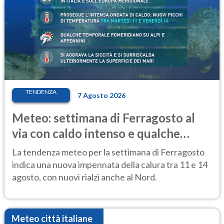
TENDENZA
7 Agosto 2026
Meteo: settimana di Ferragosto al
via con caldo intenso e qualche
temporale
La tendenza meteo per la settimana di Ferragosto
indica una nuova impennata della calura tra 11 e 14
agosto, con nuovi rialzi anche al Nord.
Meteo città italiane