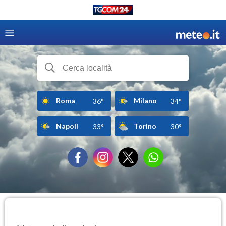
Roma
Milano
36°
34°
Napoli
Torino
33°
30°