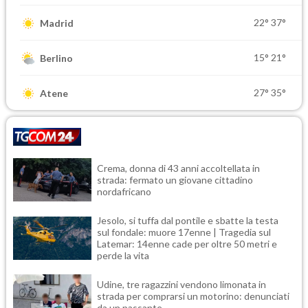
22°
37°
Madrid
15°
21°
Berlino
27°
35°
Atene
Crema, donna di 43 anni accoltellata in
strada: fermato un giovane cittadino
nordafricano
Jesolo, si tuffa dal pontile e sbatte la testa
sul fondale: muore 17enne | Tragedia sul
Latemar: 14enne cade per oltre 50 metri e
perde la vita
Udine, tre ragazzini vendono limonata in
strada per comprarsi un motorino: denunciati
da un passante