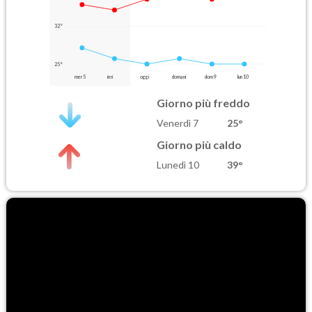
32°
25°
mer 5
ieri
oggi
domani
dom 9
lun 10
Giorno più freddo
Venerdì 7
25°
Giorno più caldo
Lunedì 10
39°