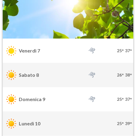
Venerdì 7
25°
37°
Sabato 8
26°
38°
Domenica 9
25°
37°
Lunedì 10
25°
39°