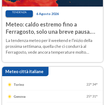
TENDENZA
6 Agosto 2026
Meteo: caldo estremo fino a
Ferragosto, solo una breve pausa.
Ecco dove
La tendenza meteo per il weekend e l'inizio della
prossima settimana, quella che ci condurrà al
Ferragosto, vede ancora temperature molto
elevate
Meteo città italiane
22°
34°
Torino
25°
31°
Genova