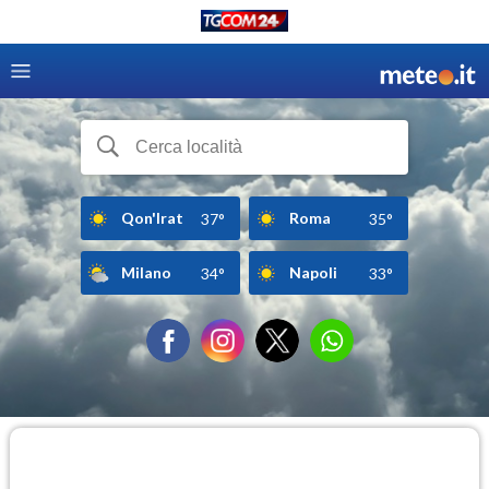
Qon'Irat
Roma
37°
35°
Milano
Napoli
34°
33°