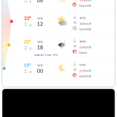
06
19
Km/h
1
Nord NE
33
°
ore
45
%
12
18
Km/h
2
Nord NE
28
°
ore
46
%
18
26
Km/h
3
Nord
moderata
(
2.6mm
-
44
%)
19
°
ore
59
%
00
21
Km/h
0
Nord NE