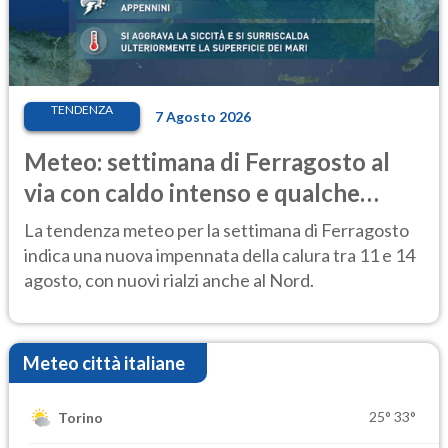
TENDENZA
7 Agosto 2026
Meteo: settimana di Ferragosto al
via con caldo intenso e qualche
temporale
La tendenza meteo per la settimana di Ferragosto
indica una nuova impennata della calura tra 11 e 14
agosto, con nuovi rialzi anche al Nord.
Meteo città italiane
25°
33°
Torino