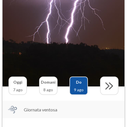
Oggi
Domani
Do
7 ago
8 ago
9 ago
Giornata ventosa