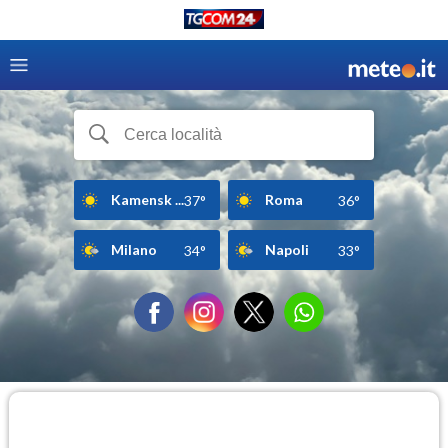
Kamensk ...
Roma
37°
36°
Milano
Napoli
34°
33°