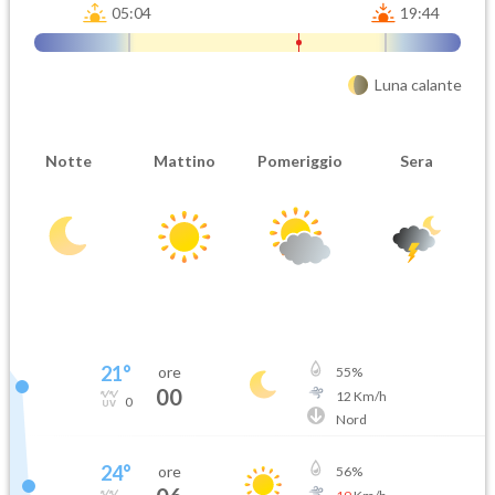
05:04
19:44
Luna calante
Notte
Mattino
Pomeriggio
Sera
21
°
ore
55
%
00
12
Km/h
0
Nord
24
°
ore
56
%