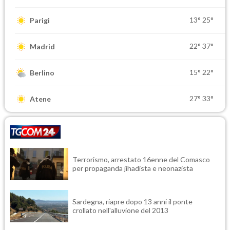
13°
25°
Parigi
22°
37°
Madrid
15°
22°
Berlino
27°
33°
Atene
Terrorismo, arrestato 16enne del Comasco
per propaganda jihadista e neonazista
Sardegna, riapre dopo 13 anni il ponte
crollato nell'alluvione del 2013