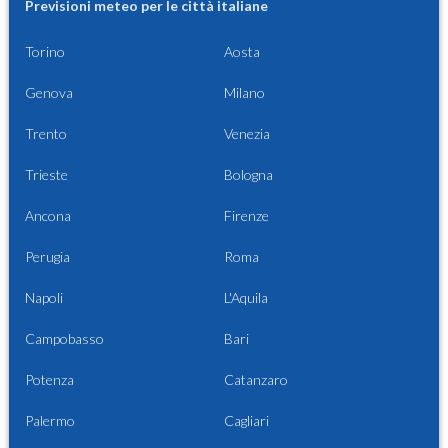
Previsioni meteo per le città italiane
Torino
Aosta
Genova
Milano
Trento
Venezia
Trieste
Bologna
Ancona
Firenze
Perugia
Roma
Napoli
L'Aquila
Campobasso
Bari
Potenza
Catanzaro
Palermo
Cagliari