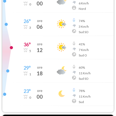
00
6
Km/h
0
Nord
26
°
ore
74
%
06
3
Km/h
3
Sud SO
36
°
ore
41
%
12
7
Km/h
5
Sud O
29
°
ore
60
%
18
11
Km/h
1
Sud SO
23
°
ore
78
%
00
11
Km/h
0
Sud