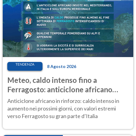
TENDENZA
8 Agosto 2026
Meteo, caldo intenso fino a
Ferragosto: anticiclone africano
ancora protagonista
Anticiclone africano in rinforzo: caldo intenso in
aumento nei prossimi giorni, con valori estremi
verso Ferragosto su gran parte d’Italia