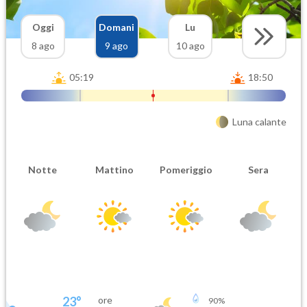
Oggi
Domani
Lu
8 ago
9 ago
10 ago
05:19
18:50
Luna calante
Notte
Mattino
Pomeriggio
Sera
23
°
ore
90
%