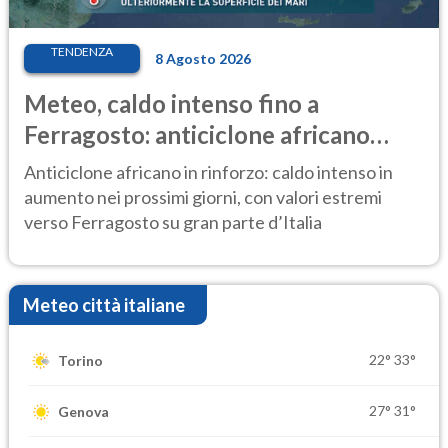
TENDENZA
8 Agosto 2026
Meteo, caldo intenso fino a
Ferragosto: anticiclone africano
ancora protagonista
Anticiclone africano in rinforzo: caldo intenso in
aumento nei prossimi giorni, con valori estremi
verso Ferragosto su gran parte d’Italia
Meteo città italiane
22°
33°
Torino
27°
31°
Genova