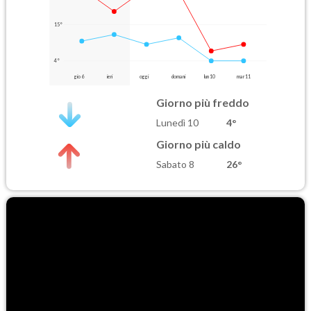
15°
4°
gio 6
ieri
oggi
domani
lun 10
mar 11
Giorno più freddo
Lunedì 10
4°
Giorno più caldo
Sabato 8
26°