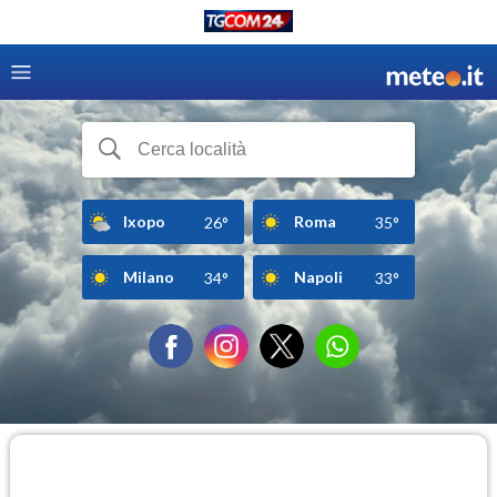
Ixopo
Roma
26°
35°
Milano
Napoli
34°
33°