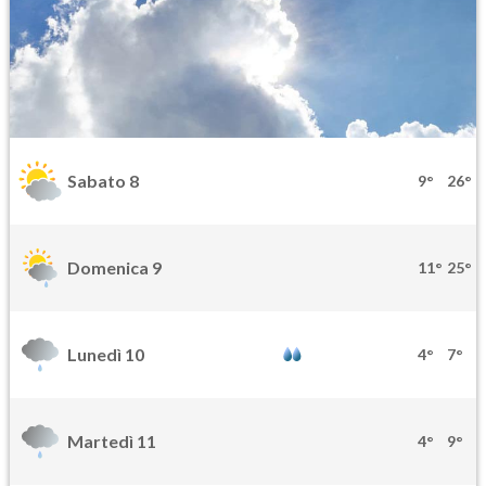
Sabato 8
9°
26°
Domenica 9
11°
25°
Lunedì 10
4°
7°
Martedì 11
4°
9°