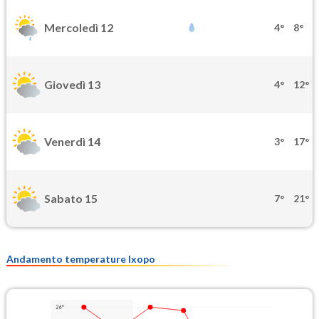
Mercoledì 12
4°
8°
Giovedì 13
4°
12°
Venerdì 14
3°
17°
Sabato 15
7°
21°
Andamento temperature Ixopo
26°