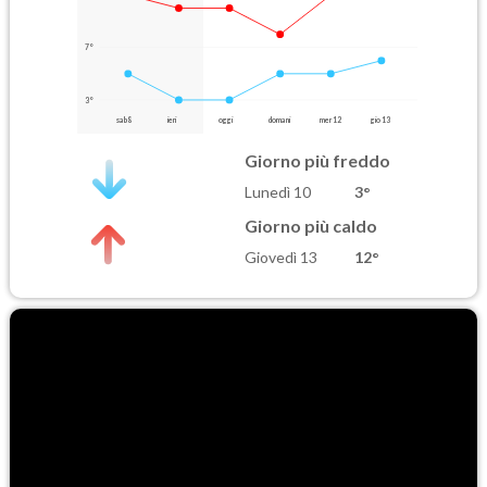
7°
3°
sab 8
ieri
oggi
domani
mer 12
gio 13
Giorno più freddo
Lunedì 10
3°
Giorno più caldo
Giovedì 13
12°