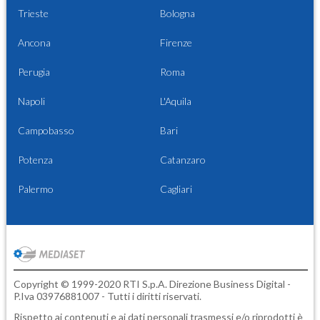
Trieste
Bologna
Ancona
Firenze
Perugia
Roma
Napoli
L'Aquila
Campobasso
Bari
Potenza
Catanzaro
Palermo
Cagliari
Copyright © 1999-2020 RTI S.p.A. Direzione Business Digital -
P.Iva 03976881007 - Tutti i diritti riservati.
Rispetto ai contenuti e ai dati personali trasmessi e/o riprodotti è