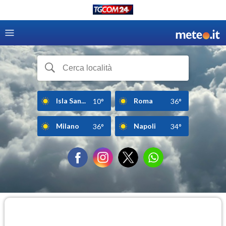
Isla San...
Roma
10°
36°
Milano
Napoli
36°
34°