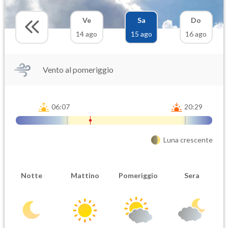
Ve
Sa
Do
14 ago
15 ago
16 ago
Vento al pomeriggio
06:07
20:29
Luna crescente
Notte
Mattino
Pomeriggio
Sera