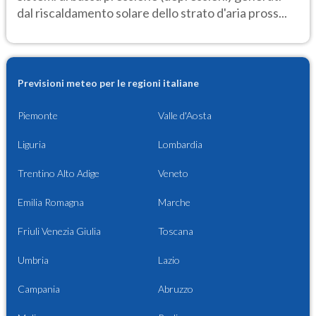
dal riscaldamento solare dello strato d'aria pross...
Previsioni meteo per le regioni italiane
Piemonte
Valle d'Aosta
Liguria
Lombardia
Trentino Alto Adige
Veneto
Emilia Romagna
Marche
Friuli Venezia Giulia
Toscana
Umbria
Lazio
Campania
Abruzzo