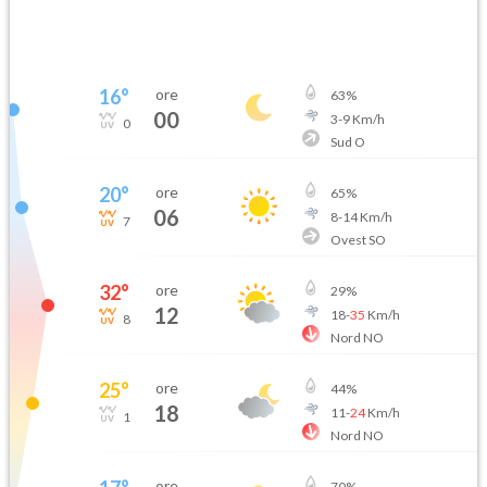
16
°
ore
63
%
00
3
-
9
Km/h
0
Sud O
20
°
ore
65
%
06
8
-
14
Km/h
7
Ovest SO
32
°
ore
29
%
12
18
-
35
Km/h
8
Nord NO
25
°
ore
44
%
18
11
-
24
Km/h
1
Nord NO
ore
70
%