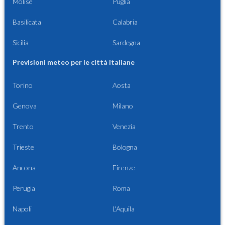
Molise
Puglia
Basilicata
Calabria
Sicilia
Sardegna
Previsioni meteo per le città italiane
Torino
Aosta
Genova
Milano
Trento
Venezia
Trieste
Bologna
Ancona
Firenze
Perugia
Roma
Napoli
L'Aquila