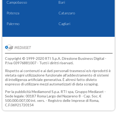
Campobasso
Bari
Potenza
Catanzaro
Palermo
Cagliari
Copyright © 1999-2020 RTI S.p.A. Direzione Business Digital -
P.Iva 03976881007 - Tutti i diritti riservati.
Rispetto ai contenuti e ai dati personali trasmessi e/o riprodotti è
vietata ogni utilizzazione funzionale all'addestramento di sistemi
di intelligenza artificiale generativa. È altresì fatto divieto
espresso di utilizzare mezzi automatizzati di data scraping.
Per la pubblicità
Mediamond S.p.a.
RTI spa, Gruppo Mediaset -
Sede legale: 00187 Roma Largo del Nazareno 8 - Cap. Soc. €
500.000.007,00 int. vers. - Registro delle Imprese di Roma,
C.F.06921720154