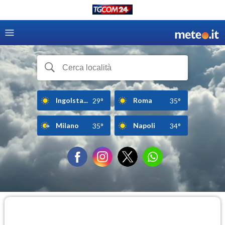
Ingolsta...
Roma
29°
35°
Milano
Napoli
35°
34°