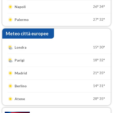
26°
34°
Napoli
27°
32°
Palermo
Meteo città europee
15°
30°
Londra
18°
32°
Parigi
21°
35°
Madrid
14°
31°
Berlino
28°
35°
Atene