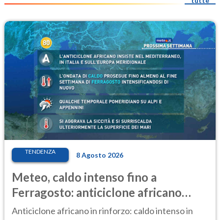
tutte
TENDENZA
8 Agosto 2026
Meteo, caldo intenso fino a
Ferragosto: anticiclone africano
ancora protagonista
Anticiclone africano in rinforzo: caldo intenso in