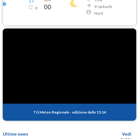
17
°
00
9
-
16
Km/h
0
Nord
TG Meteo Regionale
-
edizione delle 15:14
Ultime news
Vedi